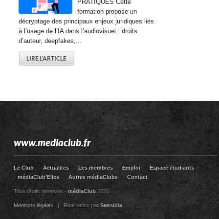
PRATIQUES Cette
formation propose un
décryptage des principaux enjeux juridiques liés
à l’usage de l’IA dans l’audiovisuel : droits
d’auteur, deepfakes,...
LIRE L'ARTICLE
www.mediaclub.fr
Le Club
Actualites
Les membres
Emploi
Espace étudiants
médiaClub’Elles
Autres médiaClubs
Contact
Tous droits réservés -
médiaClub
2026
Mentions légales
| Réalisation par
Sensidia