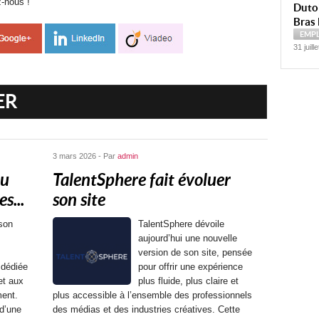
z-nous !
Dutoi
Bras 
EMP
31 juill
ER
3 mars 2026 - Par
admin
au
TalentSphere fait évoluer
s...
son site
son
TalentSphere dévoile
aujourd’hui une nouvelle
version de son site, pensée
dédiée
pour offrir une expérience
et aux
plus fluide, plus claire et
ment.
plus accessible à l’ensemble des professionnels
d’une
des médias et des industries créatives. Cette