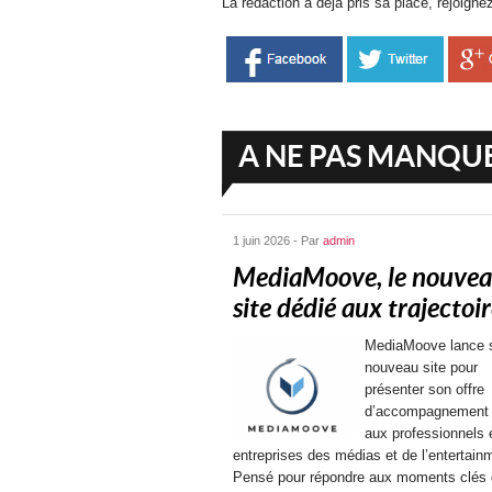
La rédaction à déjà pris sa place, rejoigne
A NE PAS MANQU
1 juin 2026 - Par
admin
MediaMoove, le nouve
site dédié aux trajectoire
MediaMoove lance 
nouveau site pour
présenter son offre
d’accompagnement 
aux professionnels 
entreprises des médias et de l’entertain
Pensé pour répondre aux moments clés 