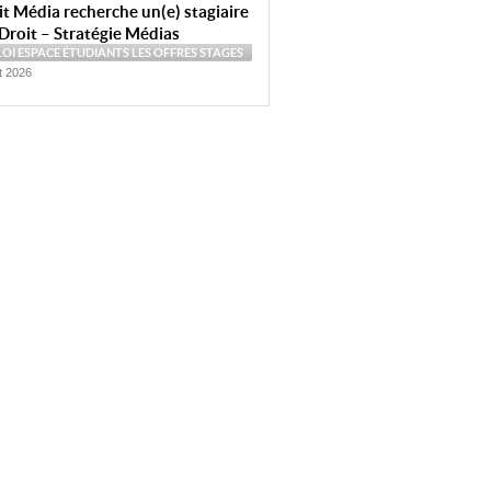
t Média recherche un(e) stagiaire
Droit – Stratégie Médias
LOI
ESPACE ÉTUDIANTS
LES OFFRES
STAGES
et 2026