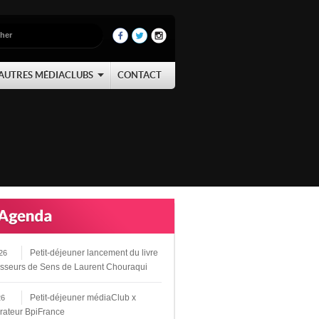
AUTRES MÉDIACLUBS
CONTACT
Petit-déjeuner lancement du livre
26
sseurs de Sens de Laurent Chouraqui
Petit-déjeuner médiaClub x
26
rateur BpiFrance