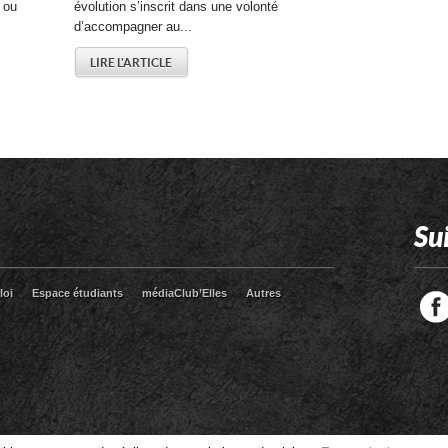
é ou
évolution s’inscrit dans une volonté
d’accompagner au...
LIRE L'ARTICLE
Su
loi
Espace étudiants
médiaClub’Elles
Autres
Facebook
Twitter
RSS
LinkedIn