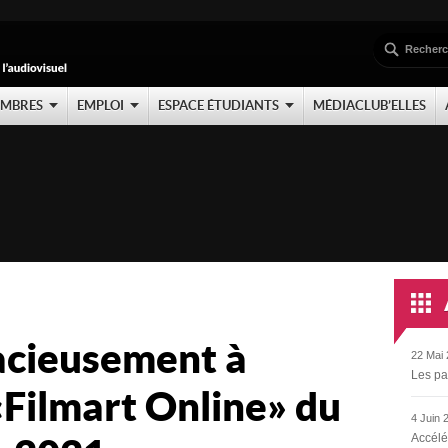
EMBRES
EMPLOI
ESPACE ÉTUDIANTS
MÉDIACLUB’ELLES
racieusement à
22 Mai 
Les pa
 Filmart Online » du
4 Juin 
Accélé