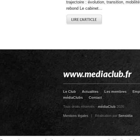
trajectoire : évolution, transition, mobilit
rebond Le cabinet...
LIRE L'ARTICLE
www.mediaclub.fr
Le Club
Actualites
Les membres
Emp
médiaClubs
Contact
Tous droits réservés -
médiaClub
2026
Mentions légales
| Réalisation par
Sensidia