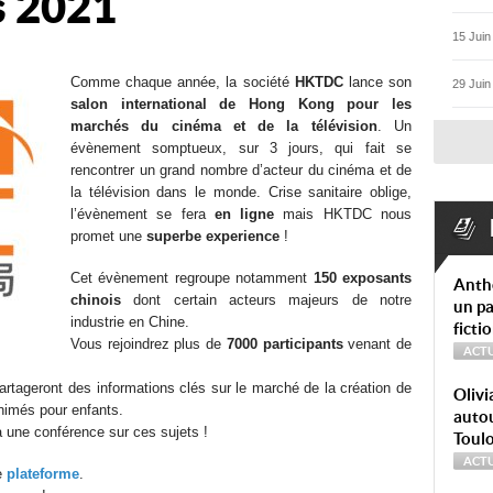
s 2021
15 Juin
Comme chaque année, la société
HKTDC
lance son
29 Juin
salon international de Hong Kong pour les
marchés du cinéma et de la télévision
. Un
évènement somptueux, sur 3 jours, qui fait se
rencontrer un grand nombre d’acteur du cinéma et de
la télévision dans le monde. Crise sanitaire oblige,
l’évènement se fera
en ligne
mais HKTDC nous
promet une
superbe experience
!
Cet évènement regroupe notamment
150 exposants
Anth
chinois
dont certain acteurs majeurs de notre
un pa
industrie en Chine.
ficti
Vous rejoindrez plus de
7000 participants
venant de
ACTU
artageront des informations clés sur le marché de la création de
Olivi
nimés pour enfants.
autou
 une conférence sur ces sujets !
Toul
ACTU
te
plateforme
.