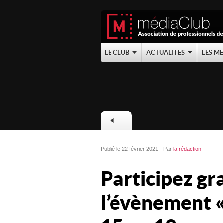
LE CLUB
ACTUALITES
LES M
Publié le 22 février 2021 - Par
la rédaction
Participez g
l’évènement «