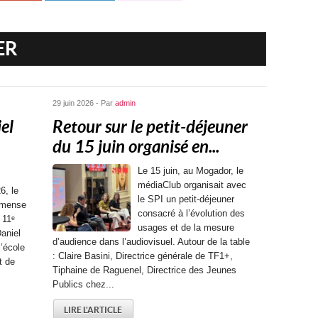
ER
29 juin 2026 - Par
admin
el
Retour sur le petit-déjeuner
du 15 juin organisé en...
Le 15 juin, au Mogador, le
médiaClub organisait avec
6, le
le SPI un petit-déjeuner
mmense
consacré à l’évolution des
 11ᵉ
usages et de la mesure
aniel
d’audience dans l’audiovisuel. Autour de la table
l’école
: Claire Basini, Directrice générale de TF1+,
t de
Tiphaine de Raguenel, Directrice des Jeunes
Publics chez...
LIRE L'ARTICLE