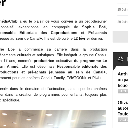
er
15 Juin
médiaClub
a eu le plaisir de vous convier à un petit-déjeuner
29 Juin
rsonnalité’ exceptionnel en compagnie de
Sophie Boé,
ponsable Editoriale des Coproductions et
Pré-achats
nesse au sein de Canal+
. Il s’est déroulé le
12 février
dernier.
hie Boé a commencé sa carrière dans la production
énements culturels et artistiques. Elle intégrait le groupe Canal+
y a 17 ans, nommée
productrice exécutive du programme Le
sin Animé
. Elle est désormais
Responsable éditoriale des
roductions et pré-achats jeunesse au sein de Canal+
,
Anth
mment pour les chaînes Canal+ Family, TéléTOON+ et Piwi+.
un pa
ficti
Canal+ dans le domaine de l’animation, alors que les chaînes
ACTU
er dans la création de programmes pour enfants, toujours plus
c spécifique.
Olivi
autou
Toul
ACTU