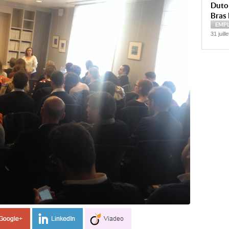
Dutoi
Bras 
EMP
31 juill