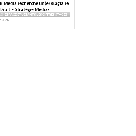
t Média recherche un(e) stagiaire
Droit – Stratégie Médias
LOI
ESPACE ÉTUDIANTS
LES OFFRES
STAGES
et 2026