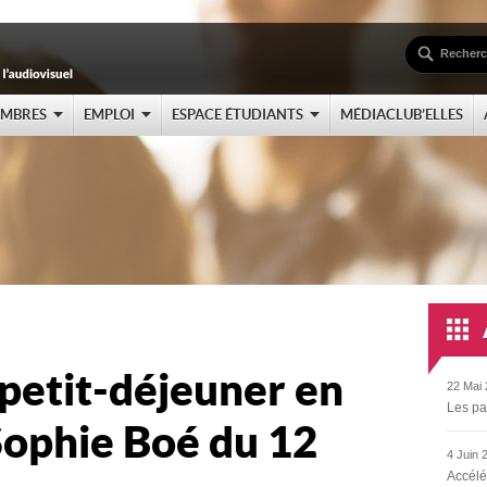
EMBRES
EMPLOI
ESPACE ÉTUDIANTS
MÉDIACLUB’ELLES
 petit-déjeuner en
22 Mai 
Les pa
Sophie Boé du 12
4 Juin 
Accélé