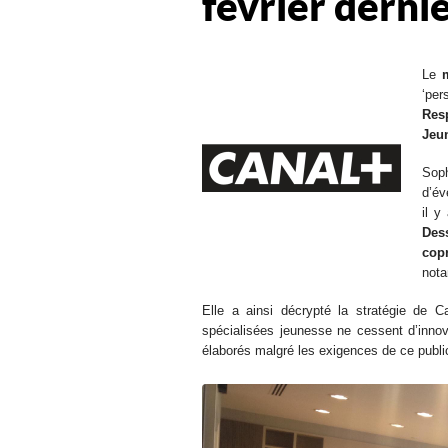
février derni
Le
‘pe
Res
Jeu
Sop
d’év
il 
Des
cop
nota
Elle a ainsi décrypté la stratégie de 
spécialisées jeunesse ne cessent d’innov
élaborés malgré les exigences de ce publi