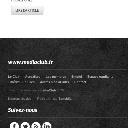
Publics chez...
LIRE L'ARTICLE
www.mediaclub.fr
Le Club
Actualites
Les membres
Emploi
Espace étudiants
médiaClub’Elles
Autres médiaClubs
Contact
Tous droits réservés -
médiaClub
2026
Mentions légales
| Réalisation par
Sensidia
Suivez-nous