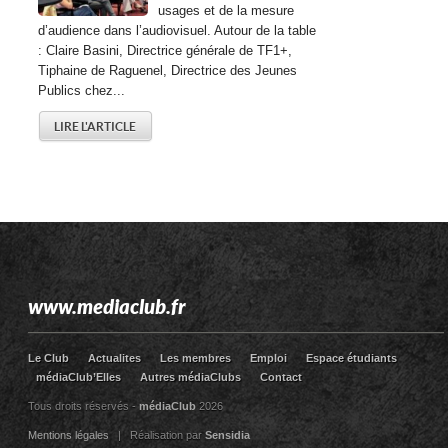
usages et de la mesure
d’audience dans l’audiovisuel. Autour de la table
: Claire Basini, Directrice générale de TF1+,
Tiphaine de Raguenel, Directrice des Jeunes
Publics chez...
LIRE L'ARTICLE
www.mediaclub.fr
Le Club
Actualites
Les membres
Emploi
Espace étudiants
médiaClub’Elles
Autres médiaClubs
Contact
Tous droits réservés -
médiaClub
2026
Mentions légales
| Réalisation par
Sensidia