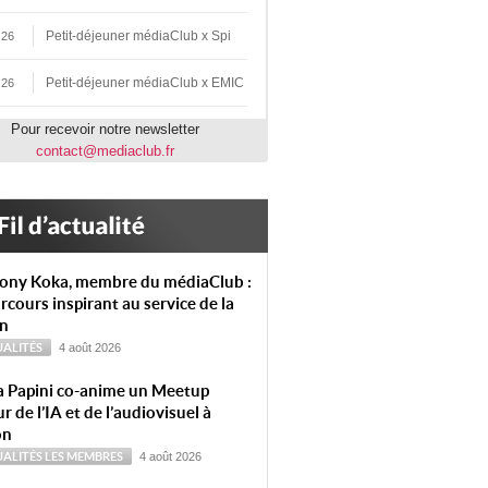
Petit-déjeuner médiaClub x Spi
 26
Petit-déjeuner médiaClub x EMIC
 26
Pour recevoir notre newsletter
contact@mediaclub.fr
ony Koka, membre du médiaClub :
rcours inspirant au service de la
on
ALITÉS
4 août 2026
a Papini co-anime un Meetup
r de l’IA et de l’audiovisuel à
on
ALITÉS
LES MEMBRES
4 août 2026