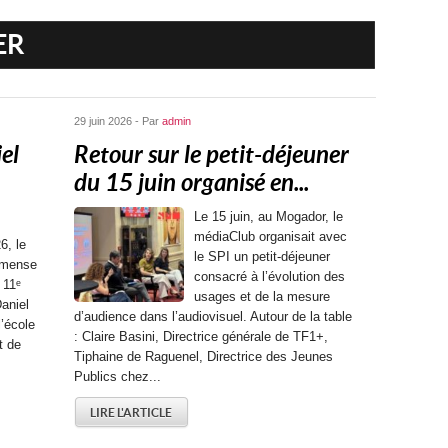
ER
29 juin 2026 - Par
admin
el
Retour sur le petit-déjeuner
du 15 juin organisé en...
Le 15 juin, au Mogador, le
médiaClub organisait avec
6, le
le SPI un petit-déjeuner
mmense
consacré à l’évolution des
 11ᵉ
usages et de la mesure
aniel
d’audience dans l’audiovisuel. Autour de la table
l’école
: Claire Basini, Directrice générale de TF1+,
t de
Tiphaine de Raguenel, Directrice des Jeunes
Publics chez...
LIRE L'ARTICLE