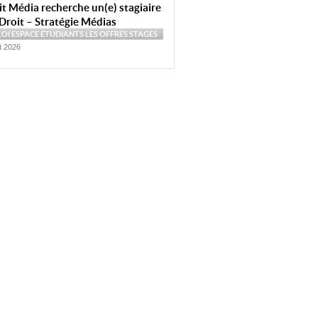
t Média recherche un(e) stagiaire
Droit – Stratégie Médias
LOI
ESPACE ÉTUDIANTS
LES OFFRES
STAGES
et 2026