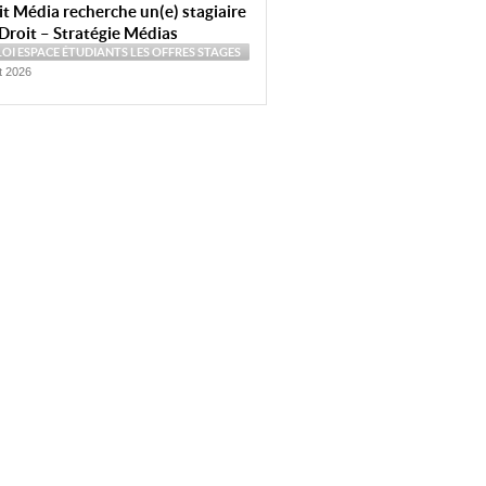
t Média recherche un(e) stagiaire
Droit – Stratégie Médias
LOI
ESPACE ÉTUDIANTS
LES OFFRES
STAGES
et 2026