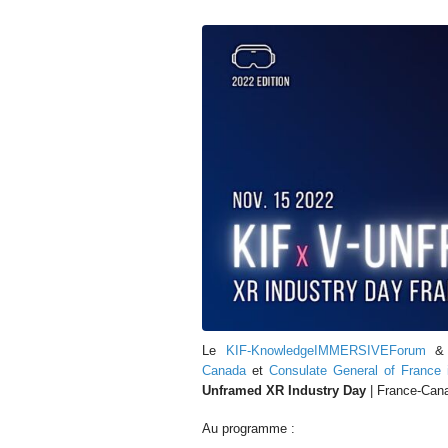
Le
KIF-KnowledgeIMMERSIVEForum
& 
Canada
et
Consulate General of France 
Unframed XR Industry Day
| France-Can
Au programme :