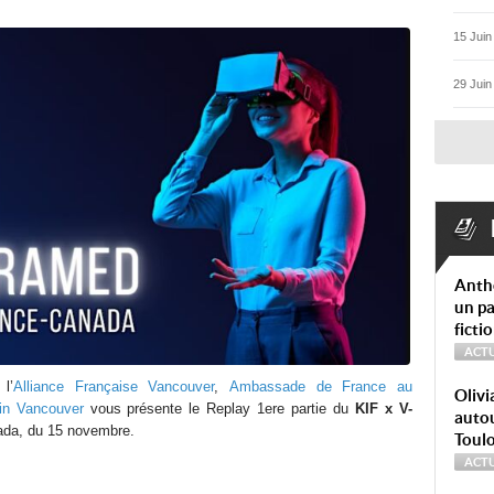
15 Juin
29 Juin
Anth
un pa
ficti
ACTU
l’
Alliance Française Vancouver
,
Ambassade de France au
Olivi
in Vancouver
vous présente le Replay 1ere partie du
KIF x V-
autou
ada, du 15 novembre.
Toul
ACTU