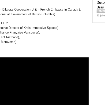
Dutoi
Bras 
– Bilateral Cooperation Unit – French Embassy in Canada ),
EMP
ner at Government of British Columbia)
31 juill
LLE ?
ative Director of Kreis Immersive Spaces)
lliance Française Vancouver),
 of Ristband),
 Metaverse)