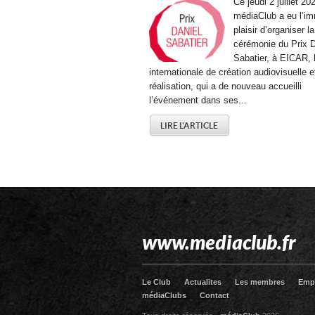
Ce jeudi 2 juillet 202
médiaClub a eu l’i
plaisir d’organiser la
cérémonie du Prix D
Sabatier, à EICAR, 
internationale de création audiovisuelle e
réalisation, qui a de nouveau accueilli
l’événement dans ses...
LIRE L'ARTICLE
www.mediaclub.fr
Le Club
Actualites
Les membres
Emp
médiaClubs
Contact