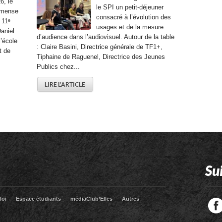
6, le
le SPI un petit-déjeuner
mmense
consacré à l’évolution des
 11ᵉ
usages et de la mesure
aniel
d’audience dans l’audiovisuel. Autour de la table
l’école
: Claire Basini, Directrice générale de TF1+,
t de
Tiphaine de Raguenel, Directrice des Jeunes
Publics chez...
LIRE L'ARTICLE
Su
loi
Espace étudiants
médiaClub’Elles
Autres
Facebook
Twitter
RSS
LinkedIn