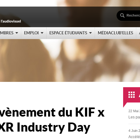
EMBRES
EMPLOI
ESPACE ÉTUDIANTS
MÉDIACLUB’ELLES
évènement du KIF x
22 Mai 
Les pa
XR Industry Day
4 Juin 
Accélé