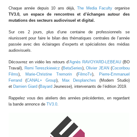
Chaque année depuis 10 ans déjà,
The Media Faculty
organise
TV3.0, un espace de rencontres et d’échanges autour des
mutations des secteurs audiovisuel et digital.
Sur ces 2 jours, plus d’une centaine de professionnels se
réunissent pour faire le bilan des thématiques centrales de l’année
passée avec des éclairages d’experts et spécialistes des médias
audiovisuels.
Découvrez en vidéo les retours d’
Agnès RAVOYARD-LEBEAU
(BO
Travail),
Remi Tereszkiewicz
(
BetaSeries
),
Olivier JEAN
(
Cocoribou
Films
),
Marie-Christine Tremorin
(
FilmoTv
),
Pierre-Emmanuel
Ferrand
(
CANAL+ Group
),
Max Desplanches
(Modern Studio)
et
Damien Giard
(
Bayard
Jeunesse), intervenants de l’édition 2019.
Rappelez vous des ateliers des années précédentes, en regardant
la bande annonce de
TV3.0
.