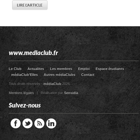
LIRE L'ARTICLE
www.mediaclub.fr
Le Club
Actualites
Les membres
Emploi
Espace étudiants
médiaClub’Elles
Autres médiaClubs
Contact
Tous droits réservés -
médiaClub
2026
Mentions légales
| Réalisation par
Sensidia
Suivez-nous