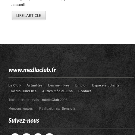
accueilli...
LIRE L'ARTICLE
www.mediaclub.fr
Le Club
Actualites
Les membres
Emploi
Espace étudiants
médiaClub’Elles
Autres médiaClubs
Contact
Tous droits réservés -
médiaClub
2026
Mentions légales
| Réalisation par
Sensidia
Suivez-nous