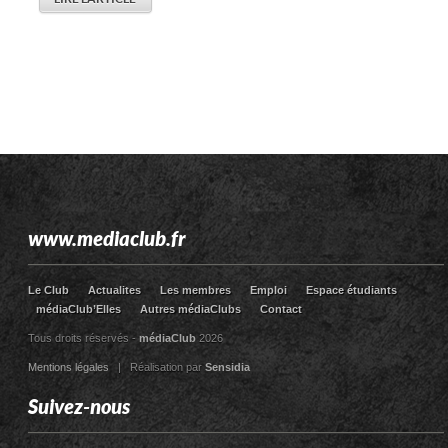
www.mediaclub.fr
Le Club
Actualites
Les membres
Emploi
Espace étudiants
médiaClub’Elles
Autres médiaClubs
Contact
Tous droits réservés -
médiaClub
2026
Mentions légales
| Réalisation par
Sensidia
Suivez-nous