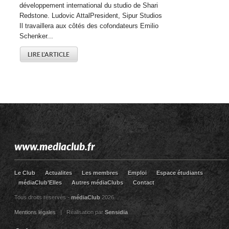
développement international du studio de Shari
Redstone. Ludovic AttalPresident, Sipur Studios
Il travaillera aux côtés des cofondateurs Emilio
Schenker...
LIRE L'ARTICLE
www.mediaclub.fr
Le Club
Actualites
Les membres
Emploi
Espace étudiants
médiaClub’Elles
Autres médiaClubs
Contact
Tous droits réservés -
médiaClub
2026
Mentions légales
| Réalisation par
Sensidia