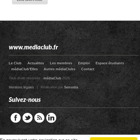
www.mediaclub.fr
Le Club
Actualites
Les membres
Emploi
Espace étudiants
médiaClub’Elles
Autres médiaClubs
Contact
Tous droits réservés -
médiaClub
2026
Mentions légales
| Réalisation par
Sensidia
Suivez-nous