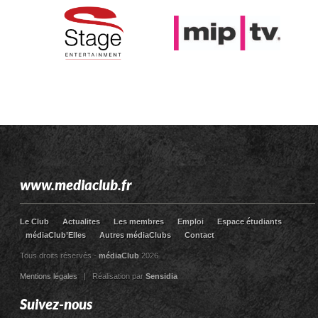
www.mediaclub.fr
Le Club
Actualites
Les membres
Emploi
Espace étudiants
médiaClub’Elles
Autres médiaClubs
Contact
Tous droits réservés -
médiaClub
2026
Mentions légales
| Réalisation par
Sensidia
Suivez-nous