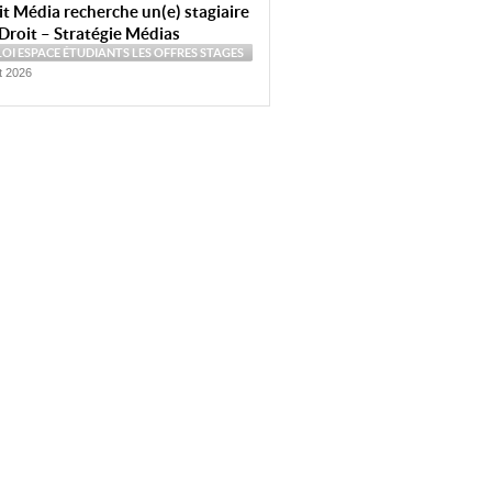
t Média recherche un(e) stagiaire
Droit – Stratégie Médias
LOI
ESPACE ÉTUDIANTS
LES OFFRES
STAGES
et 2026