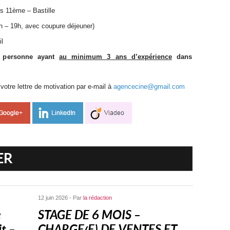
s 11
ème
– Bastille
h – 19h, avec coupure déjeuner)
il
e personne ayant
au minimum 3 ans d’expérience
dans
votre lettre de motivation par e-mail à
agencecine@gmail.com
ER
12 juin 2026 - Par
la rédaction
e
STAGE DE 6 MOIS –
 –...
CHARGE(E) DE VENTES ET