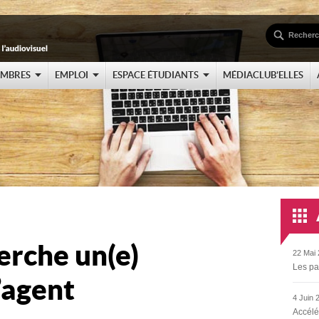
EMBRES
EMPLOI
ESPACE ÉTUDIANTS
MÉDIACLUB’ELLES
herche un(e)
22 Mai 
Les pa
’agent
4 Juin 
Accélé