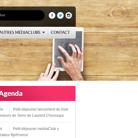
AUTRES MÉDIACLUBS
CONTACT
Petit-déjeuner lancement du livre
26
sseurs de Sens de Laurent Chouraqui
Petit-déjeuner médiaClub x
26
rateur BpiFrance