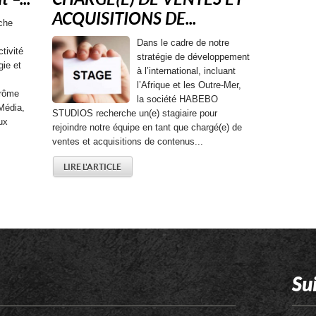
ACQUISITIONS DE...
che
Dans le cadre de notre
tivité
stratégie de développement
gie et
à l’international, incluant
l’Afrique et les Outre-Mer,
érôme
la société HABEBO
Média,
STUDIOS recherche un(e) stagiaire pour
ux
rejoindre notre équipe en tant que chargé(e) de
ventes et acquisitions de contenus...
LIRE L'ARTICLE
Su