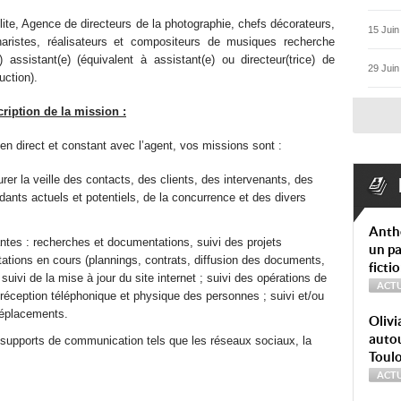
lite, Agence de directeurs de la photographie, chefs décorateurs,
15 Juin
aristes, réalisateurs et compositeurs de musiques recherche
) assistant(e) (équivalent à assistant(e) ou directeur(trice) de
29 Juin
uction).
ription de la mission :
ien direct et constant avec l’agent, vos missions sont :
rer la veille des contacts, des clients, des intervenants, des
ants actuels et potentiels, de la concurrence et des divers
Anth
ntes : recherches et documentations, suivi des projets
un pa
estations en cours (plannings, contrats, diffusion des documents,
ficti
suivi de la mise à jour du site internet ; suivi des opérations de
ACTU
 réception téléphonique et physique des personnes ; suivi et/ou
 déplacements.
Olivi
autou
 supports de communication tels que les réseaux sociaux, la
Toul
ACTU