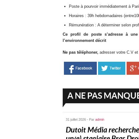
Poste à pourvoir immédiatement à Pari
Horaires : 39h hebdomadaires (entre10
Rémunération : A déterminer selon prof
Ce profil de poste s’adresse à un
l’environnement décrit
Ne pas téléphoner,
adresser votre C.V et 
A NE PAS MANQU
31 juillet 2026 - Par
admin
Dutoit Média recherch
un(e) stagiaire Bras Droit