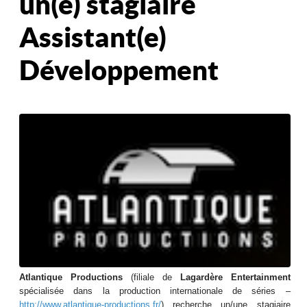
un(e) stagiaire
Assistant(e)
Développement
Atlantique Productions
(filiale de
Lagardère Entertainment
spécialisée dans la production internationale de séries –
http://www.atlantique-
productions.fr/
) recherche un/une stagiaire