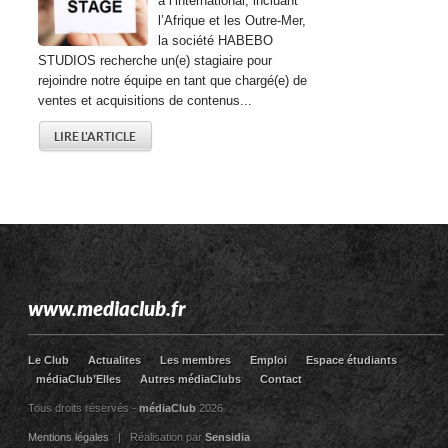
à l’international, incluant
l’Afrique et les Outre-Mer,
la société HABEBO
STUDIOS recherche un(e) stagiaire pour
rejoindre notre équipe en tant que chargé(e) de
ventes et acquisitions de contenus...
LIRE L'ARTICLE
www.mediaclub.fr
Le Club
Actualites
Les membres
Emploi
Espace étudiants
médiaClub’Elles
Autres médiaClubs
Contact
Tous droits réservés -
médiaClub
2026
Mentions légales
| Réalisation par
Sensidia