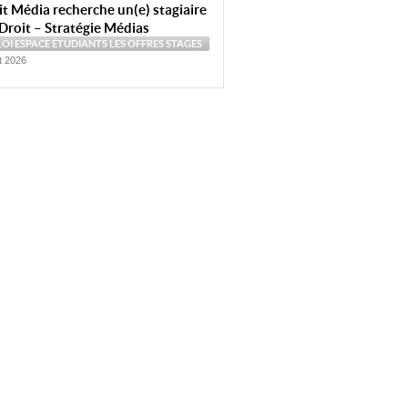
t Média recherche un(e) stagiaire
Droit – Stratégie Médias
LOI
ESPACE ÉTUDIANTS
LES OFFRES
STAGES
et 2026