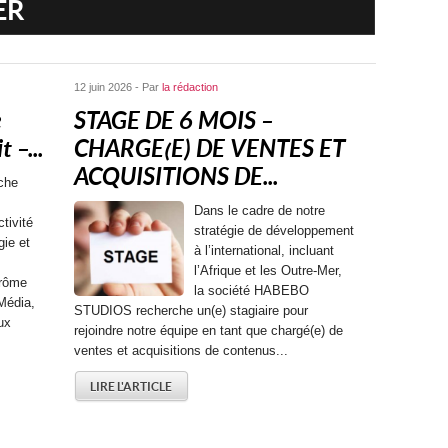
ER
12 juin 2026 - Par
la rédaction
e
STAGE DE 6 MOIS –
 –...
CHARGE(E) DE VENTES ET
ACQUISITIONS DE...
che
Dans le cadre de notre
tivité
stratégie de développement
gie et
à l’international, incluant
l’Afrique et les Outre-Mer,
érôme
la société HABEBO
Média,
STUDIOS recherche un(e) stagiaire pour
ux
rejoindre notre équipe en tant que chargé(e) de
ventes et acquisitions de contenus...
LIRE L'ARTICLE