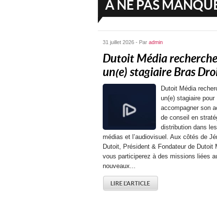
A NE PAS MANQU
31 juillet 2026 - Par
admin
Dutoit Média recherch
un(e) stagiaire Bras Droit
Dutoit Média recher
un(e) stagiaire pour
accompagner son ac
de conseil en straté
distribution dans les
médias et l’audiovisuel. Aux côtés de J
Dutoit, Président & Fondateur de Dutoit 
vous participerez à des missions liées a
nouveaux...
LIRE L'ARTICLE