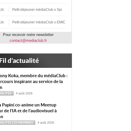
Petit-déjeuner médiaClub x Spi
 26
Petit-déjeuner médiaClub x EMIC
 26
Pour recevoir notre newsletter
contact@mediaclub.fr
ony Koka, membre du médiaClub :
rcours inspirant au service de la
on
ALITÉS
4 août 2026
a Papini co-anime un Meetup
r de l’IA et de l’audiovisuel à
on
ALITÉS
LES MEMBRES
4 août 2026