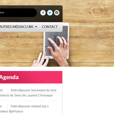
AUTRES MÉDIACLUBS
CONTACT
Petit-déjeuner lancement du livre
26
sseurs de Sens de Laurent Chouraqui
Petit-déjeuner médiaClub x
26
rateur BpiFrance