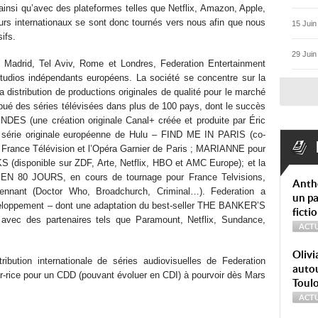
insi qu’avec des plateformes telles que Netflix, Amazon, Apple,
rs internationaux se sont donc tournés vers nous afin que nous
15 Juin
ifs.
29 Juin
 Madrid, Tel Aviv, Rome et Londres, Federation Entertainment
tudios indépendants européens. La société se concentre sur la
la distribution de productions originales de qualité pour le marché
tribué des séries télévisées dans plus de 100 pays, dont le succès
 (une création originale Canal+ créée et produite par Éric
e série originale européenne de Hulu – FIND ME IN PARIS (co-
 France Télévision et l’Opéra Garnier de Paris ; MARIANNE pour
S (disponible sur ZDF, Arte, Netflix, HBO et AMC Europe); et la
N 80 JOURS, en cours de tournage pour France Telvisions,
Anth
nant (Doctor Who, Broadchurch, Criminal…). Federation a
un pa
veloppement – dont une adaptation du best-seller THE BANKER’S
ficti
vec des partenaires tels que Paramount, Netflix, Sundance,
ACTU
Olivi
stribution internationale de séries audiovisuelles de Federation
autou
r-rice pour un CDD (pouvant évoluer en CDI) à pourvoir dès Mars
Toul
ACTU