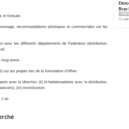
Dutoi
Bras 
EMP
s et français
31 juill
isionnage, recommandations artistiques et commerciales sur les
en avec les différents départements de Federation (distribution,
ue)
 long terme
 sur les projets lors de la formulation d’offres
ires avec la direction, (ii) bi-hebdomadaires avec la distribution,
inanciers), (iv) investisseurs
 1 an
herché