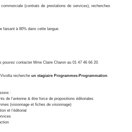
é commerciale (contrats de prestations de services), recherches
l se faisant à 80% dans cette langue.
ous pouvez contacter Mme Claire Charon au 01 47 46 66 20.
 Vivolta recherche
un stagiaire Programmes-Programmation
.
sions :
nts de l’antenne & être force de propositions éditoriales
ammes (visionnage et fiches de visionnage)
n et l’éditorial
ervices
uction