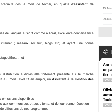
giaire dès le mois de février, en qualité d’
assistant de
15 Juin
29 Juin
ise de l’anglais à l’écrit comme à l’oral, excellente connaissance
.
 internet ( réseaux sociaux, blogs etc) et ayant une bonne
stageoftheart.net
Anth
un pa
 distribution audiovisuelle fortement présente sur le marché
ficti
 3 à 6 mois, évolutif en emploi, un
Assistant à la Gestion des
ACTU
Olivi
autou
es émissions disponibles
Toul
es aux commerciaux et aux clients, et de leur bonne réception
ACTU
es de diffusions de nos programmes