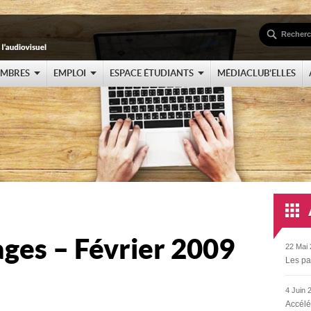
EMBRES
EMPLOI
ESPACE ÉTUDIANTS
MÉDIACLUB’ELLES
ages – Février 2009
22 Mai 
Les pa
4 Juin 
Accélé