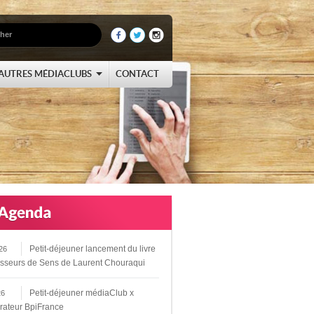
AUTRES MÉDIACLUBS
CONTACT
Petit-déjeuner lancement du livre
26
sseurs de Sens de Laurent Chouraqui
Petit-déjeuner médiaClub x
26
rateur BpiFrance