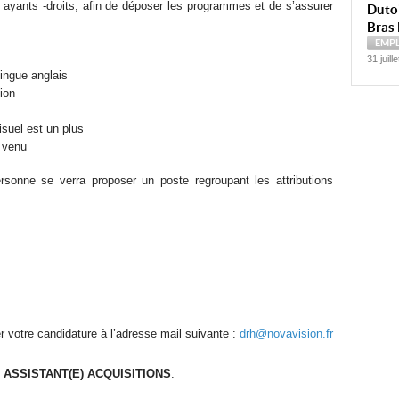
 ayants -droits, afin de déposer les programmes et de s’assurer
Dutoi
Bras 
EMP
31 juill
lingue anglais
ion
isuel est un plus
n venu
sonne se verra proposer un poste regroupant les attributions
er votre candidature à l’adresse mail suivante :
drh@novavision.fr
 ASSISTANT(E) ACQUISITIONS
.