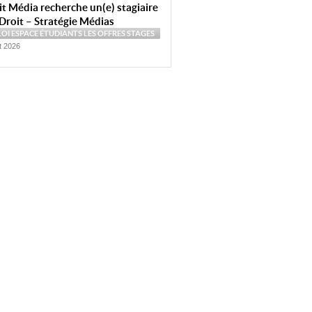
t Média recherche un(e) stagiaire
Droit – Stratégie Médias
LOI
ESPACE ÉTUDIANTS
LES OFFRES
STAGES
et 2026