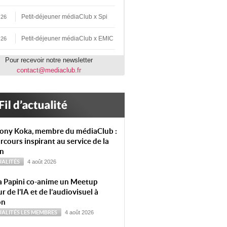
Petit-déjeuner médiaClub x Spi
 26
Petit-déjeuner médiaClub x EMIC
 26
Pour recevoir notre newsletter
contact@mediaclub.fr
ony Koka, membre du médiaClub :
rcours inspirant au service de la
on
ALITÉS
4 août 2026
a Papini co-anime un Meetup
r de l’IA et de l’audiovisuel à
on
ALITÉS
LES MEMBRES
4 août 2026