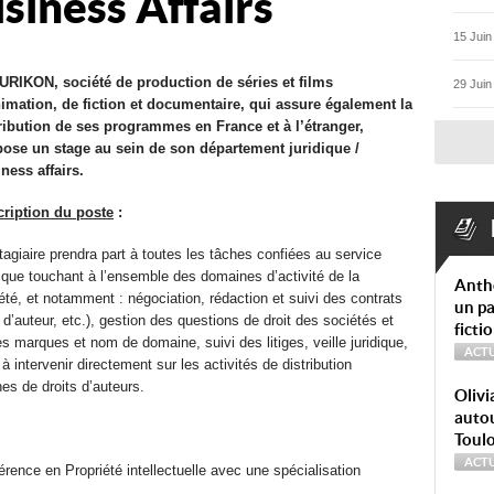
usiness Affairs
15 Juin
RIKON, société de production de séries et films
29 Juin
imation, de fiction et documentaire, qui assure également la
ribution de ses programmes en France et à l’étranger,
ose un stage au sein de son département juridique /
ness affairs.
ription du poste
:
tagiaire prendra part à toutes les tâches confiées au service
dique touchant à l’ensemble des domaines d’activité de la
Anth
été, et notamment : négociation, rédaction et suivi des contrats
un pa
 d’auteur, etc.), gestion des questions de droit des sociétés et
ficti
des marques et nom de domaine, suivi des litiges, veille juridique,
ACTU
 intervenir directement sur les activités de distribution
es de droits d’auteurs.
Olivi
autou
Toul
ACTU
férence en Propriété intellectuelle avec une spécialisation