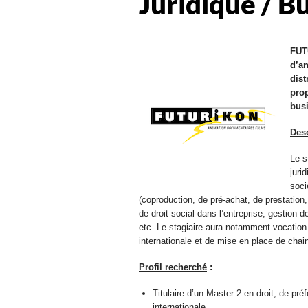
Juridique / B
FUTU
d’an
dist
prop
busi
Desc
Le s
juri
soci
(coproduction, de pré-achat, de prestation,
de droit social dans l’entreprise, gestion 
etc. Le stagiaire aura notamment vocation à
internationale et de mise en place de chain
Profil recherché
:
Titulaire d’un Master 2 en droit, de pré
internationale