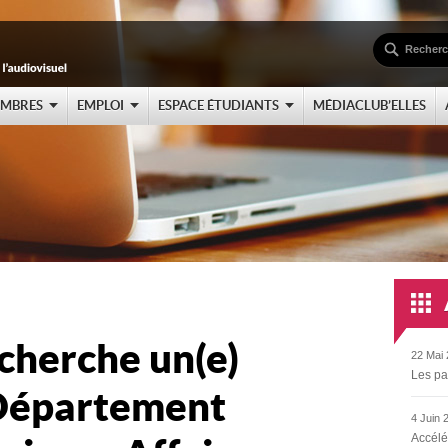
EMBRES
EMPLOI
ESPACE ÉTUDIANTS
MÉDIACLUB’ELLES
herche un(e)
22 Mai 
Les pa
 Département
4 Juin 
Accélé