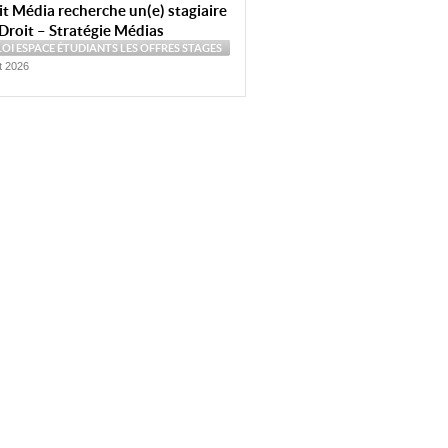
t Média recherche un(e) stagiaire
Droit – Stratégie Médias
LOI
ESPACE ÉTUDIANTS
LES OFFRES
STAGES
et 2026