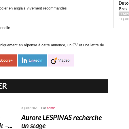
Dutoi
négocier en anglais vivement recommandés
Bras 
EMP
31 juill
nnelle
uniquement en réponse à cette annonce, un CV et une lettre de
ER
3 juillet 2026 - Par
admin
e
Aurore LESPINAS recherche
 –...
un stage