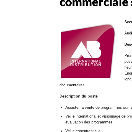
commerciale 
Sec
Audi
Desc
Pre
poss
heur
Engr
long
documentaires.
Description du poste
Assister la vente de programmes sur l
Veille international et visionnage de p
évaluation des programmes
Veille concurrentielle