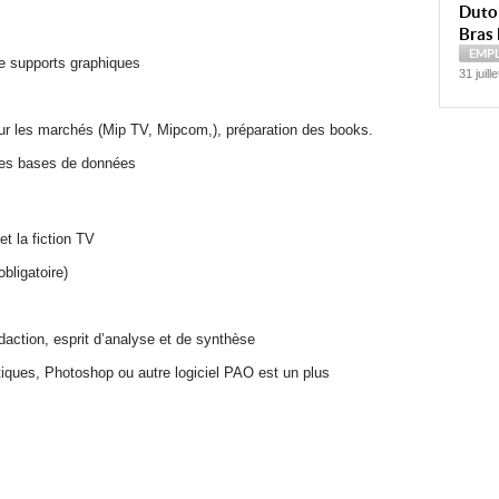
Dutoi
Bras 
EMP
de supports graphiques
31 juill
our les marchés (Mip TV, Mipcom,), préparation des books.
des bases de données
et la fiction TV
ligatoire)
action, esprit d’analyse et de synthèse
tiques, Photoshop ou autre logiciel PAO est un plus