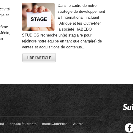
Dans le cadre de notre
tivité
stratégie de développement
gie et
à l’international, incluant
l’Afrique et les Outre-Mer,
érôme
la société HABEBO
Média,
STUDIOS recherche un(e) stagiaire pour
ux
rejoindre notre équipe en tant que chargé(e) de
ventes et acquisitions de contenus...
LIRE L'ARTICLE
Su
loi
Espace étudiants
médiaClub’Elles
Autres
Facebook
Twitter
RSS
LinkedIn