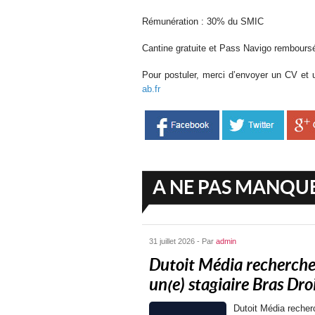
Rémunération : 30% du SMIC
Cantine gratuite et Pass Navigo rembour
Pour postuler, merci d’envoyer un CV et u
ab.fr
A NE PAS MANQU
31 juillet 2026 - Par
admin
Dutoit Média recherch
un(e) stagiaire Bras Droit
Dutoit Média recher