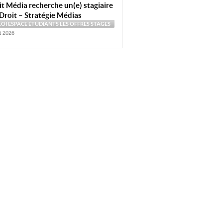
t Média recherche un(e) stagiaire
Droit – Stratégie Médias
LOI
ESPACE ÉTUDIANTS
LES OFFRES
STAGES
et 2026