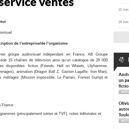
service ventes
15 Juin
teur
29 Juin
ovisuel
ription de l’entreprise/de l’organisme
mier groupe audiovisuel indépendant en France, AB Groupe
ède 15 chaînes de télévision ainsi qu’un catalogue de 28 000
es disponibles: fiction (Friends, Hell on Wheels, Lilyhammer,
enages), animation (Dragon Ball Z, Gaston Lagaffe, Iron Man),
Anth
s métrages (Mission impossible, Le Parrain, Forrest Gump) et
un pa
ficti
ACTU
Olivi
a France :
autou
rogrammes (principalement séries et TVF), notes éditoriales et
Toul
ACTU