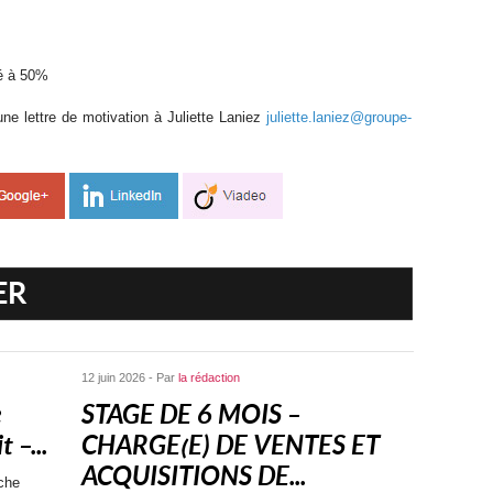
sé à 50%
ne lettre de motivation à Juliette Laniez
juliette.laniez@groupe-
ER
12 juin 2026 - Par
la rédaction
e
STAGE DE 6 MOIS –
 –...
CHARGE(E) DE VENTES ET
ACQUISITIONS DE...
che