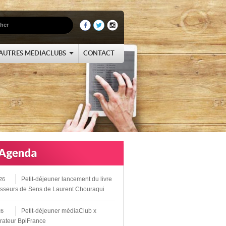
AUTRES MÉDIACLUBS
CONTACT
Petit-déjeuner lancement du livre
26
sseurs de Sens de Laurent Chouraqui
Petit-déjeuner médiaClub x
26
rateur BpiFrance