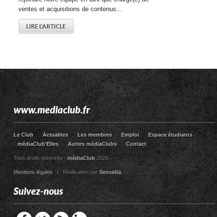
ventes et acquisitions de contenus...
LIRE L'ARTICLE
www.mediaclub.fr
Le Club
Actualites
Les membres
Emploi
Espace étudiants
médiaClub’Elles
Autres médiaClubs
Contact
Tous droits réservés -
médiaClub
2026
Mentions légales
| Réalisation par
Sensidia
Suivez-nous