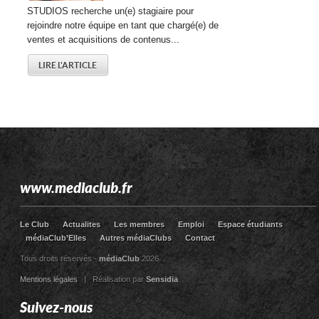
STUDIOS recherche un(e) stagiaire pour
rejoindre notre équipe en tant que chargé(e) de
ventes et acquisitions de contenus...
LIRE L'ARTICLE
www.mediaclub.fr
Le Club
Actualites
Les membres
Emploi
Espace étudiants
médiaClub’Elles
Autres médiaClubs
Contact
Tous droits réservés -
médiaClub
2026
Mentions légales
| Réalisation par
Sensidia
Suivez-nous