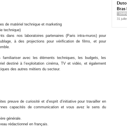
Dutoi
Bras 
EMP
31 juill
es de matériel technique et marketing
ie technique)
 dans nos laboratoires partenaires (Paris intra-muros) pour
oublage, à des projections pour vérification de films, et pour
emble.
familiariser avec les éléments techniques, les budgets, les
riel destiné à l’exploitation cinéma, TV et vidéo, et également
tiques des autres métiers du secteur.
es preuve de curiosité et d’esprit d’initiative pour travailler en
nnes capacités de communication et vous avez le sens du
ère générale.
niveau rédactionnel en français.