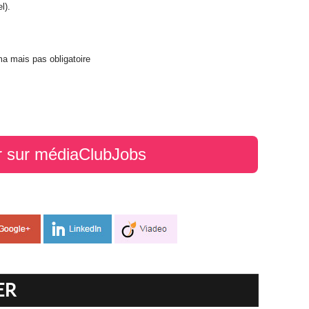
l).
a mais pas obligatoire
r sur médiaClubJobs
ER