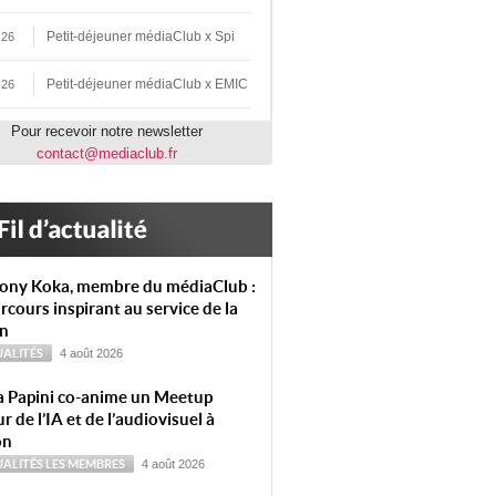
Petit-déjeuner médiaClub x Spi
 26
Petit-déjeuner médiaClub x EMIC
 26
Pour recevoir notre newsletter
contact@mediaclub.fr
ony Koka, membre du médiaClub :
rcours inspirant au service de la
on
ALITÉS
4 août 2026
a Papini co-anime un Meetup
r de l’IA et de l’audiovisuel à
on
ALITÉS
LES MEMBRES
4 août 2026