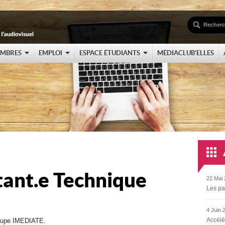
EMBRES
EMPLOI
ESPACE ÉTUDIANTS
MÉDIACLUB’ELLES
tant.e Technique
22 Mai 
Les pa
4 Juin 
Accélé
roupe IMEDIATE.