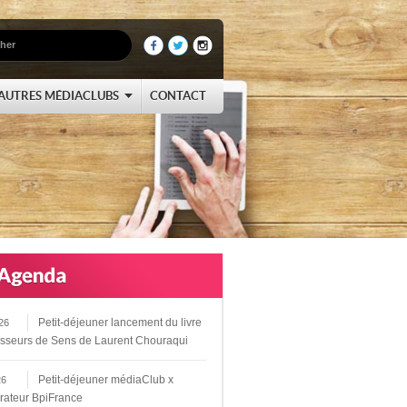
AUTRES MÉDIACLUBS
CONTACT
Petit-déjeuner lancement du livre
26
sseurs de Sens de Laurent Chouraqui
Petit-déjeuner médiaClub x
26
rateur BpiFrance