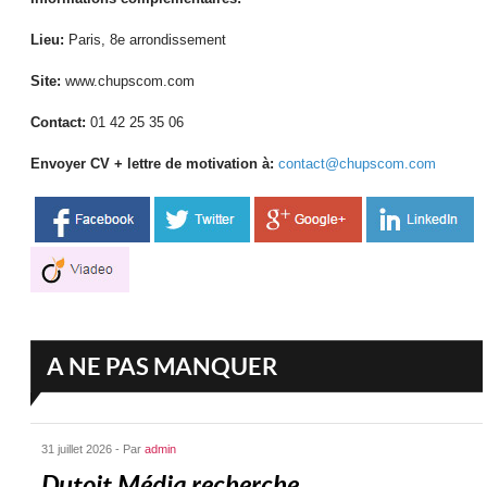
Lieu:
Paris, 8e arrondissement
Site:
www.chupscom.com
Contact:
01 42 25 35 06
Envoyer CV + lettre de motivation à:
contact@chupscom.com
A NE PAS MANQUER
31 juillet 2026 - Par
admin
Dutoit Média recherche