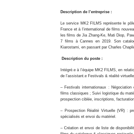
Description de l’entreprise :
Le service MK2 FILMS représente le pôle 
France et à l’international de films nou
les films de Jia Zhang-Ke, Mati Diop, Paw
7 films à Cannes en 2019. Son catalo
Kiarostami, en passant par Charles Chapl
Description du poste :
Intégré.e à l’équipe MK2 FILMS, en relation
de l’assistant.e Festivals & réalité virtuell
– Festivals internationaux : Négociation
films classiques ; Suivi logistique du matér
prospection ciblée, inscriptions, facturatio
– Prospection Réalité Virtuelle (VR) : pr
spécialisés et envoi du matériel.
– Création et envoi de liste de disponibil
films du catalogue & classiques restaurés