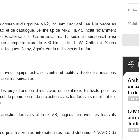
15 Juin
contenus du groupe MK2, incluant l’activité liée à la vente en
29 Juin
veaux et de catalogue. Le line up de MK2 FILMS inclut notamment
el Pawlikowski et Céline Sciamma. La société représentait ainsi
gue comporte plus de 500 films, de D. W. Griffith à Abbas
in, Jacques Demy, Agnès Varda et François Truffaut.
 avec l’équipe festivals, ventes et réalité virtuelle, les missions
e sont les suivantes :
Anth
un pa
 des projections en direct avec de nombreux festivals pour les
ficti
iel de promotion et de projection avec les festivals (print traffic),
ACTU
n.
Olivi
ospection festivals et lieux VR, négociation avec les festivals
autou
Toul
ACTU
ités pour les ventes internationales aux distributeurs/TV/VOD de
.