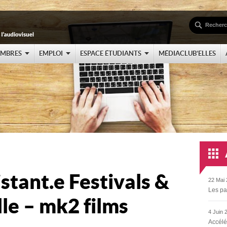
EMBRES
EMPLOI
ESPACE ÉTUDIANTS
MÉDIACLUB’ELLES
istant.e Festivals &
22 Mai 
Les pa
lle – mk2 films
4 Juin 
Accélé