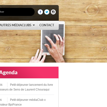
AUTRES MÉDIACLUBS
CONTACT
Petit-déjeuner lancement du livre
26
sseurs de Sens de Laurent Chouraqui
Petit-déjeuner médiaClub x
26
rateur BpiFrance