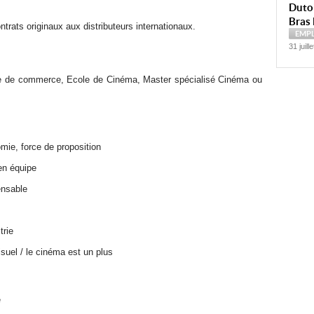
Dutoi
Bras 
trats originaux aux distributeurs internationaux.
EMP
31 juill
le de commerce, Ecole de Cinéma, Master spécialisé Cinéma ou
omie, force de proposition
 en équipe
pensable
trie
suel / le cinéma est un plus
e