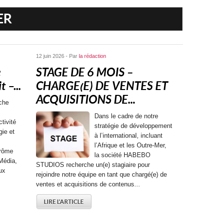
ER
12 juin 2026 - Par
la rédaction
e
STAGE DE 6 MOIS –
 –...
CHARGE(E) DE VENTES ET
ACQUISITIONS DE...
che
Dans le cadre de notre
tivité
stratégie de développement
gie et
à l’international, incluant
l’Afrique et les Outre-Mer,
érôme
la société HABEBO
Média,
STUDIOS recherche un(e) stagiaire pour
ux
rejoindre notre équipe en tant que chargé(e) de
ventes et acquisitions de contenus...
LIRE L'ARTICLE