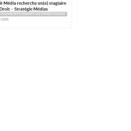
t Média recherche un(e) stagiaire
Droit – Stratégie Médias
LOI
ESPACE ÉTUDIANTS
LES OFFRES
STAGES
et 2026