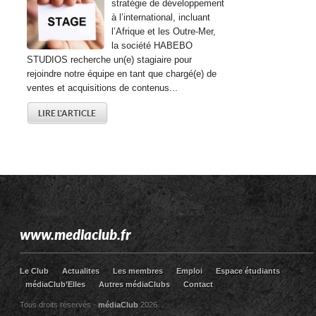
stratégie de développement
à l’international, incluant
l’Afrique et les Outre-Mer,
la société HABEBO
STUDIOS recherche un(e) stagiaire pour
rejoindre notre équipe en tant que chargé(e) de
ventes et acquisitions de contenus...
LIRE L'ARTICLE
www.mediaclub.fr
Le Club
Actualites
Les membres
Emploi
Espace étudiants
médiaClub’Elles
Autres médiaClubs
Contact
Tous droits réservés -
médiaClub
2026