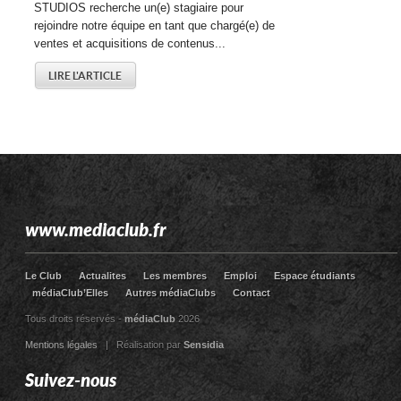
STUDIOS recherche un(e) stagiaire pour
rejoindre notre équipe en tant que chargé(e) de
ventes et acquisitions de contenus...
LIRE L'ARTICLE
www.mediaclub.fr
Le Club
Actualites
Les membres
Emploi
Espace étudiants
médiaClub’Elles
Autres médiaClubs
Contact
Tous droits réservés -
médiaClub
2026
Mentions légales
| Réalisation par
Sensidia
Suivez-nous