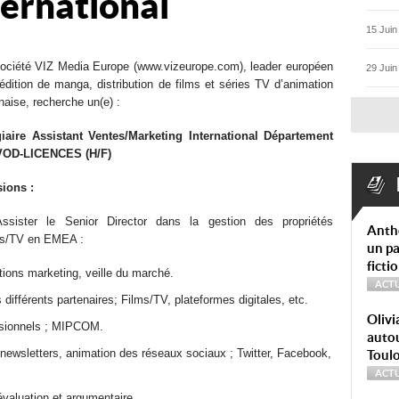
ternational
15 Juin
ociété VIZ Media Europe (www.vizeurope.com), leader européen
29 Juin
’édition de manga, distribution de films et séries TV d’animation
naise, recherche un(e) :
iaire Assistant Ventes/Marketing International Département
VOD-LICENCES (H/F)
ions :
Assister le Senior Director dans la gestion des propriétés
Anth
ms/TV en EMEA :
un pa
ficti
ations marketing, veille du marché.
ACTU
 différents partenaires; Films/TV, plateformes digitales, etc.
Olivi
essionnels ; MIPCOM.
autou
wsletters, animation des réseaux sociaux ; Twitter, Facebook,
Toul
ACTU
évaluation et argumentaire.