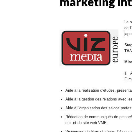
marketing in
La s
de l
japo
Stag
TV-
Miss
1. 
Fil
Aide à la réalisation d’études, présent
Aide à la gestion des relations avec les
Aide à l’organisation des salons prof
Rédaction de communiqués de presse/ne
etc. et du site web VME.
Visionnage de films et séries TV pour 