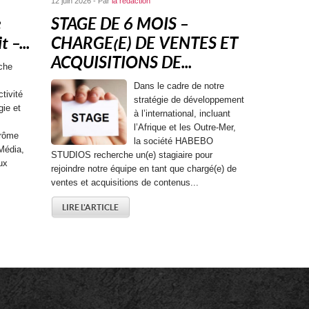
12 juin 2026 - Par
la rédaction
e
STAGE DE 6 MOIS –
 –...
CHARGE(E) DE VENTES ET
ACQUISITIONS DE...
che
Dans le cadre de notre
tivité
stratégie de développement
gie et
à l’international, incluant
l’Afrique et les Outre-Mer,
érôme
la société HABEBO
Média,
STUDIOS recherche un(e) stagiaire pour
ux
rejoindre notre équipe en tant que chargé(e) de
ventes et acquisitions de contenus...
LIRE L'ARTICLE