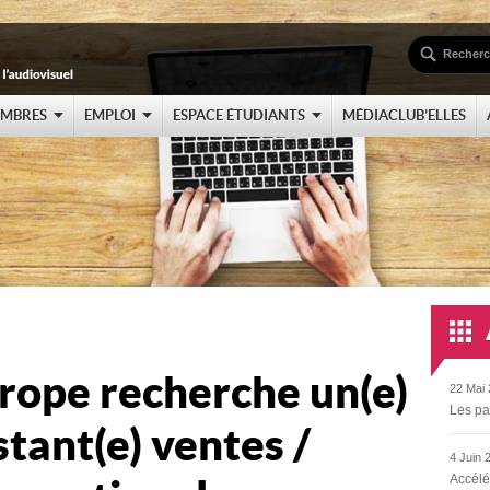
EMBRES
EMPLOI
ESPACE ÉTUDIANTS
MÉDIACLUB’ELLES
rope recherche un(e)
22 Mai 
Les pa
stant(e) ventes /
4 Juin 
Accélé