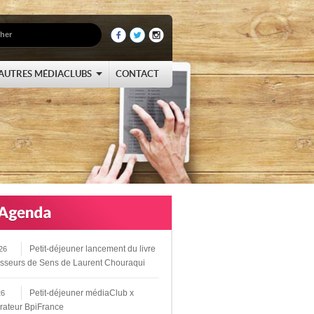
AUTRES MÉDIACLUBS
CONTACT
Petit-déjeuner lancement du livre
26
sseurs de Sens de Laurent Chouraqui
Petit-déjeuner médiaClub x
26
rateur BpiFrance