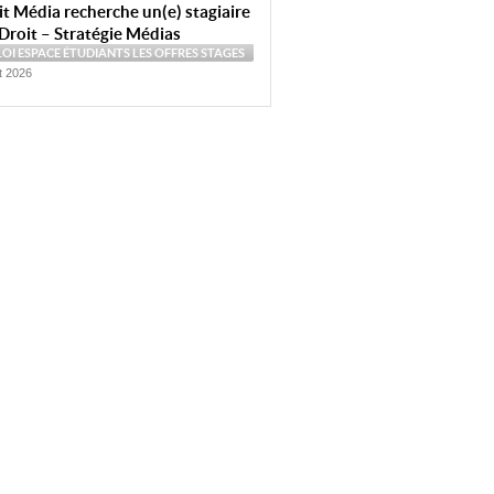
t Média recherche un(e) stagiaire
Droit – Stratégie Médias
LOI
ESPACE ÉTUDIANTS
LES OFFRES
STAGES
et 2026