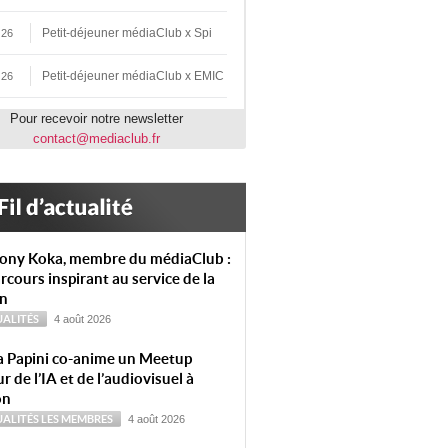
Petit-déjeuner médiaClub x Spi
 26
Petit-déjeuner médiaClub x EMIC
 26
Pour recevoir notre newsletter
contact@mediaclub.fr
ony Koka, membre du médiaClub :
rcours inspirant au service de la
on
ALITÉS
4 août 2026
a Papini co-anime un Meetup
r de l’IA et de l’audiovisuel à
on
ALITÉS
LES MEMBRES
4 août 2026