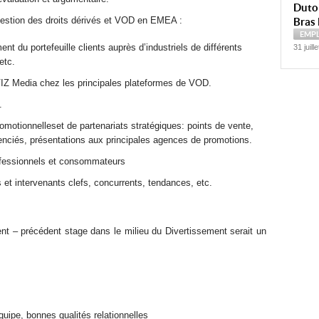
Dutoi
gestion des droits dérivés et VOD en EMEA :
Bras 
EMP
nt du portefeuille clients auprès d’industriels de différents
31 juill
etc.
IZ Media chez les principales plateformes de VOD.
.
omotionnelleset de partenariats stratégiques: points de vente,
icenciés, présentations aux principales agences de promotions.
ofessionnels et consommateurs
s et intervenants clefs, concurrents, tendances, etc.
 – précédent stage dans le milieu du Divertissement serait un
équipe, bonnes qualités relationnelles