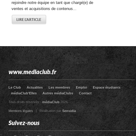
rejoindre notre équipe en tant que chargé(e) de
ventes et acquisitions de contenus...
LIRE L'ARTICLE
www.mediaclub.fr
Le Club
Actualites
Les membres
Emploi
Espace étudiants
médiaClub’Elles
Autres médiaClubs
Contact
Tous droits réservés -
médiaClub
2026
Mentions légales
| Réalisation par
Sensidia
Suivez-nous