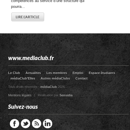
compétences au service d’une structure qui
pourra...
LIRE L'ARTICLE
www.mediaclub.fr
Le Club
Actualites
Les membres
Emploi
Espace étudiants
médiaClub’Elles
Autres médiaClubs
Contact
Tous droits réservés -
médiaClub
2026
Mentions légales
| Réalisation par
Sensidia
Suivez-nous