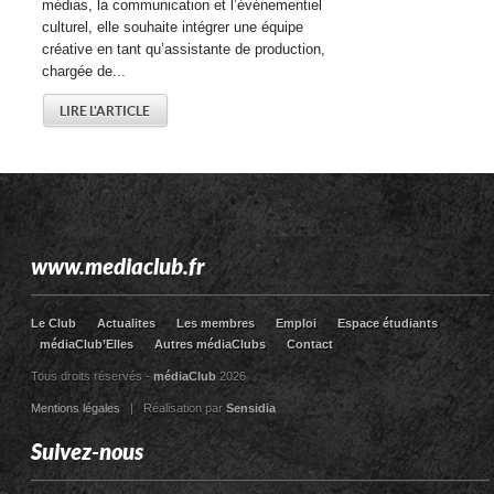
médias, la communication et l’événementiel
culturel, elle souhaite intégrer une équipe
créative en tant qu’assistante de production,
chargée de...
LIRE L'ARTICLE
www.mediaclub.fr
Le Club
Actualites
Les membres
Emploi
Espace étudiants
médiaClub’Elles
Autres médiaClubs
Contact
Tous droits réservés -
médiaClub
2026
Mentions légales
| Réalisation par
Sensidia
Suivez-nous