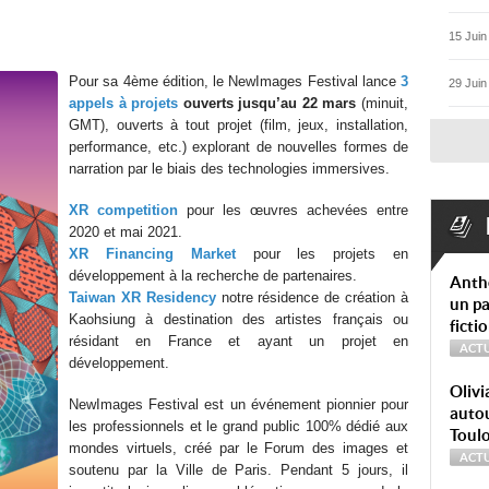
15 Juin
Pour sa 4ème édition, le NewImages Festival lance
3
29 Juin
appels à projets
ouverts jusqu’au 22 mars
(minuit,
GMT), ouverts à tout projet (film, jeux, installation,
performance, etc.) explorant de nouvelles formes de
narration par le biais des technologies immersives.
XR competition
pour les œuvres achevées entre
2020 et mai 2021.
XR Financing Market
pour les projets en
développement à la recherche de partenaires.
Anth
Taiwan XR Residency
notre résidence de création à
un pa
Kaohsiung à destination des artistes français ou
ficti
résidant en France et ayant un projet en
ACTU
développement.
Olivi
NewImages Festival est un événement pionnier pour
autou
les professionnels et le grand public 100% dédié aux
Toul
mondes virtuels, créé par le Forum des images et
ACTU
soutenu par la Ville de Paris. Pendant 5 jours, il