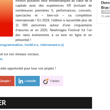
investit plusieurs lieux emblématiques au cœur de la
Dutoi
capitale avec des expériences XR (incluant de
Bras 
nombreuses premières !), performances, concerts,
EMP
spectacles et – bien-sûr – sa compétition
31 juill
internationale ! En 2019, l’édition a rassemblé plus de
11 000 personnes autour d’une cinquantaine
d’œuvres et en 2020, NewImages Festival fut l’un
des rares événements à se tenir en ligne et en
présentiel !
programmation, invité-e-s, intervenant-e-s)
val sur ses réseaux sociaux;
am
.
te opportunité pour tous vos projets !
ER