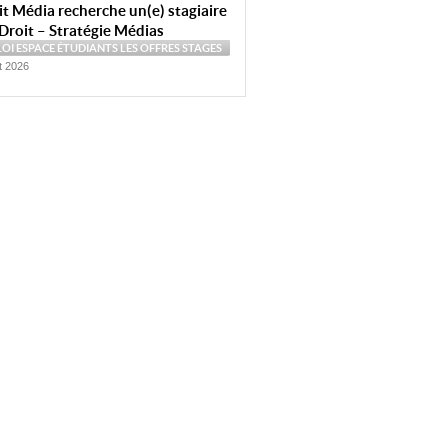
t Média recherche un(e) stagiaire
Droit – Stratégie Médias
LOI
ESPACE ÉTUDIANTS
LES OFFRES
STAGES
et 2026