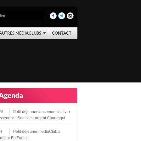
AUTRES MÉDIACLUBS
CONTACT
Petit-déjeuner lancement du livre
26
sseurs de Sens de Laurent Chouraqui
Petit-déjeuner médiaClub x
26
rateur BpiFrance