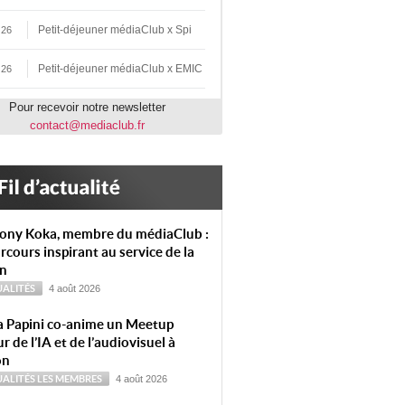
Petit-déjeuner médiaClub x Spi
 26
Petit-déjeuner médiaClub x EMIC
 26
Pour recevoir notre newsletter
contact@mediaclub.fr
ony Koka, membre du médiaClub :
rcours inspirant au service de la
on
ALITÉS
4 août 2026
a Papini co-anime un Meetup
r de l’IA et de l’audiovisuel à
on
ALITÉS
LES MEMBRES
4 août 2026