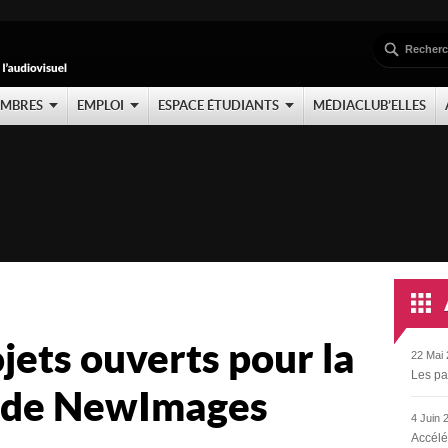
EMBRES
EMPLOI
ESPACE ÉTUDIANTS
MÉDIACLUB’ELLES
ojets ouverts pour la
22 Mai 
Les pa
n de NewImages
4 Juin 
Accélé