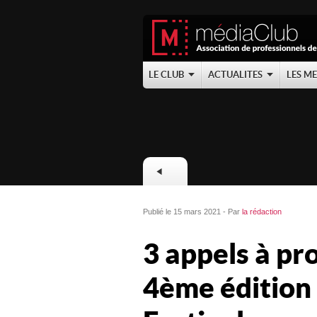
LE CLUB
ACTUALITES
LES M
Publié le 15 mars 2021 - Par
la rédaction
3 appels à pr
4ème éditio