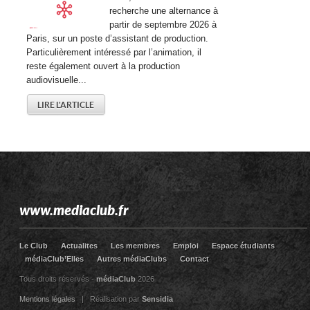
recherche une alternance à
partir de septembre 2026 à
Paris, sur un poste d’assistant de production.
Particulièrement intéressé par l’animation, il
reste également ouvert à la production
audiovisuelle...
LIRE L'ARTICLE
www.mediaclub.fr
Le Club
Actualites
Les membres
Emploi
Espace étudiants
médiaClub’Elles
Autres médiaClubs
Contact
Tous droits réservés -
médiaClub
2026
Mentions légales
| Réalisation par
Sensidia