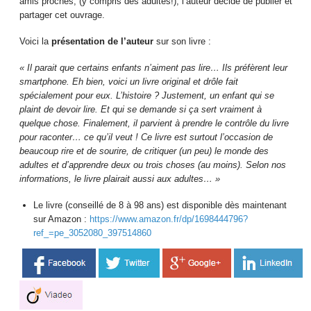
amis proches, (y compris des adultes!), l’auteur décide de publier et
partager cet ouvrage.
Voici la
présentation de l’auteur
sur son livre :
« Il parait que certains enfants n’aiment pas lire… Ils préfèrent leur
smartphone. Eh bien, voici un livre original et drôle fait
spécialement pour eux. L’histoire ? Justement, un enfant qui se
plaint de devoir lire. Et qui se demande si ça sert vraiment à
quelque chose. Finalement, il parvient à prendre le contrôle du livre
pour raconter… ce qu’il veut ! Ce livre est surtout l’occasion de
beaucoup rire et de sourire, de critiquer (un peu) le monde des
adultes et d’apprendre deux ou trois choses (au moins). Selon nos
informations, le livre plairait aussi aux adultes… »
Le livre (conseillé de 8 à 98 ans) est disponible dès maintenant
sur Amazon :
https://www.amazon.fr/dp/1698444796?
ref_=pe_3052080_397514860