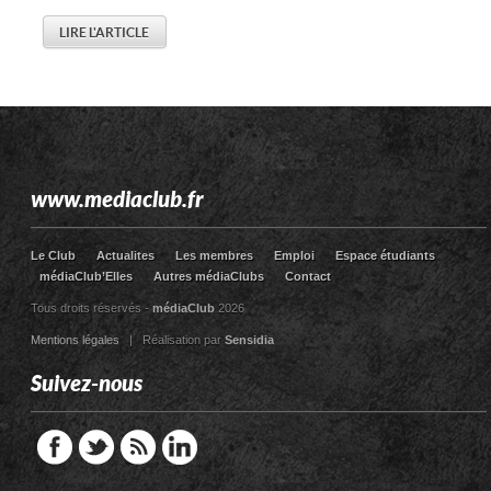
LIRE L'ARTICLE
www.mediaclub.fr
Le Club
Actualites
Les membres
Emploi
Espace étudiants
médiaClub’Elles
Autres médiaClubs
Contact
Tous droits réservés -
médiaClub
2026
Mentions légales
| Réalisation par
Sensidia
Suivez-nous