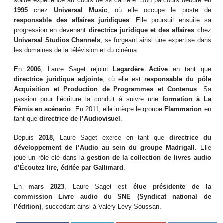
solide expérience au cours de sa carrière. Son parcours débute en
1995
chez
Universal Music
, où elle occupe le poste de
responsable des affaires juridiques
. Elle poursuit ensuite sa
progression en devenant
directrice juridique
et des affaires
chez
Universal Studios Channels
, se forgeant ainsi une expertise dans
les domaines de la télévision et du cinéma.
En
2006
, Laure Saget rejoint
Lagardère Active
en tant que
directrice juridique adjointe
, où elle est
responsable du pôle
Acquisition et Production de Programmes et Contenus
. Sa
passion pour l’écriture la conduit à suivre une
formation à La
Fémis en scénario
. En 2011, elle intègre le groupe
Flammarion
en
tant que
directrice de l’Audiovisuel
.
Depuis
2018
, Laure Saget exerce en tant que
directrice du
développement de l’Audio au sein du groupe Madrigall
. Elle
joue un rôle clé dans la
gestion de la collection de livres audio
d’Écoutez lire, éditée par Gallimard
.
En
mars 2023
, Laure Saget est
élue présidente de la
commission Livre audio du SNE (Syndicat national de
l’édition)
, succédant ainsi à Valéry Lévy-Soussan.