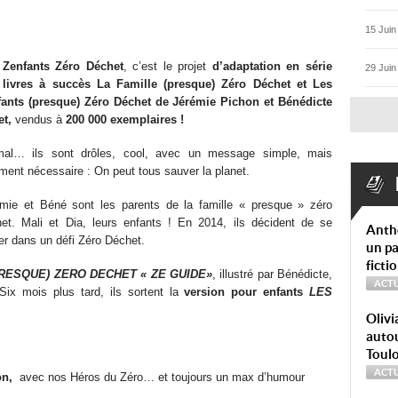
15 Juin
 Zenfants Zéro Déchet
, c’est le projet
d’adaptation en série
29 Juin
 livres à succès La Famille (presque) Zéro Déchet
et Les
fants (presque) Zéro Déchet de Jérémie Pichon et Bénédicte
t,
vendus à
200 000 exemplaires !
mal… ils sont drôles, cool, avec un message simple, mais
ement nécessaire : On peut tous sauver la planet.
mie et Béné sont les parents de la famille « presque » zéro
et. Mali et Dia, leurs enfants !
En 2014, ils décident de se
Anth
er dans un défi Zéro Déchet.
un pa
ficti
PRESQUE) ZERO DECHET « ZE GUIDE»
, illustré par Bénédicte,
ACTU
Six mois plus tard, ils sortent la
version pour enfants
LES
Olivi
autou
Toul
ACTU
on
,
avec nos Héros du Zéro… et toujours un max d’humour