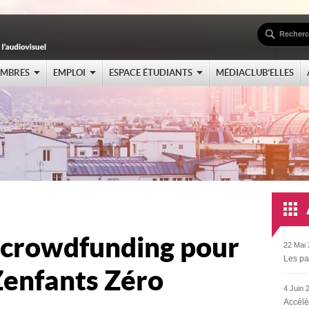
EMBRES
EMPLOI
ESPACE ÉTUDIANTS
MÉDIACLUB’ELLES
u crowdfunding pour
22 Mai 
Les pa
 Zenfants Zéro
4 Juin 
Accélé