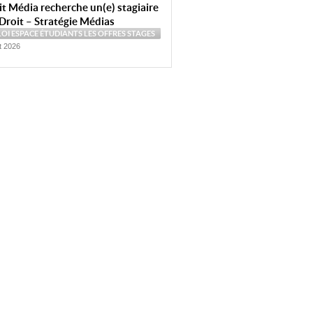
t Média recherche un(e) stagiaire
Droit – Stratégie Médias
LOI
ESPACE ÉTUDIANTS
LES OFFRES
STAGES
et 2026