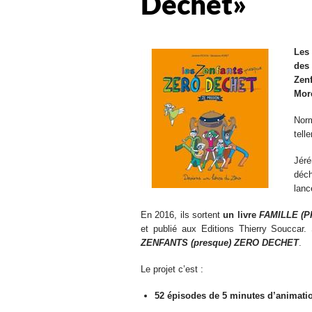
Déchet »
Les
des
Zen
More
Nor
tell
Jéré
déch
lanc
En 2016, ils sortent
un livre
FAMILLE (
et publié aux Editions Thierry Souccar. 
ZENFANTS (presque) ZERO DECHET
.
Le projet c’est :
52 épisodes de 5 minutes d’animati