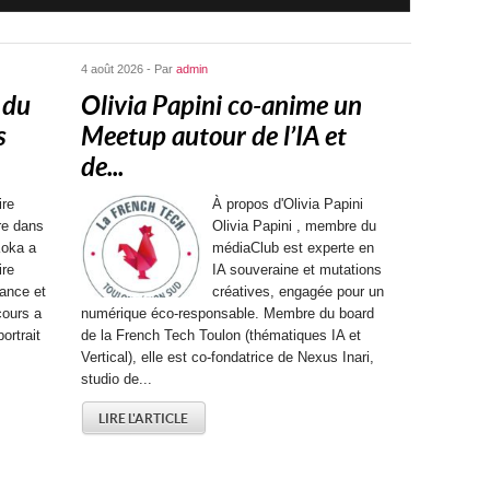
4 août 2026 - Par
admin
 du
Olivia Papini co-anime un
s
Meetup autour de l’IA et
de...
ire
À propos d'Olivia Papini
ère dans
Olivia Papini , membre du
Koka a
médiaClub est experte en
ire
IA souveraine et mutations
ance et
créatives, engagée pour un
cours a
numérique éco-responsable. Membre du board
ortrait
de la French Tech Toulon (thématiques IA et
Vertical), elle est co-fondatrice de Nexus Inari,
studio de...
LIRE L'ARTICLE