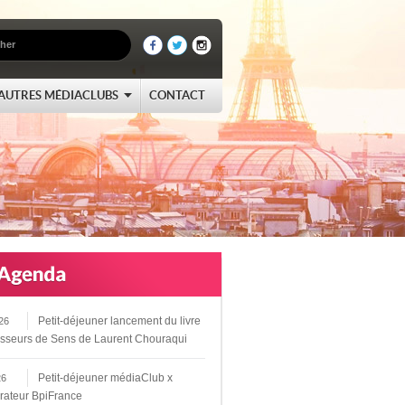
AUTRES MÉDIACLUBS
CONTACT
Petit-déjeuner lancement du livre
26
sseurs de Sens de Laurent Chouraqui
Petit-déjeuner médiaClub x
26
rateur BpiFrance