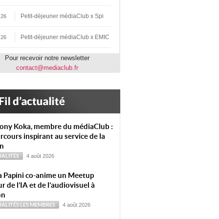
Petit-déjeuner médiaClub x Spi
 26
Petit-déjeuner médiaClub x EMIC
 26
Pour recevoir notre newsletter
contact@mediaclub.fr
ony Koka, membre du médiaClub :
rcours inspirant au service de la
on
ALITÉS
4 août 2026
a Papini co-anime un Meetup
r de l’IA et de l’audiovisuel à
on
ALITÉS
LES MEMBRES
4 août 2026