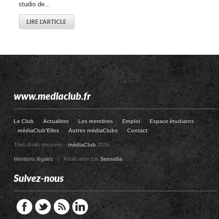
studio de...
LIRE L'ARTICLE
www.mediaclub.fr
Le Club
Actualites
Les membres
Emploi
Espace étudiants
médiaClub’Elles
Autres médiaClubs
Contact
Tous droits réservés -
médiaClub
2026
Mentions légales
| Réalisation par
Sensidia
Suivez-nous