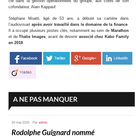
clé dans la gestion opérationnelle du groupe, aux côtés de son
cofondateur, Alain Kappauf.
Stéphane Moatti, âgé de 53 ans, a débuté sa carrière dans
l’audiovisuel
après avoir travaillé dans le domaine de la finance
.
Il a occupé plusieurs postes clés, notamment au sein de
Marathon
et de
Thalie Images
, avant de devenir
associé chez Kabo Family
en 2018
.
A NE PAS MANQUER
20 mai 2025 - Par
admin
Rodolphe Guignard nommé