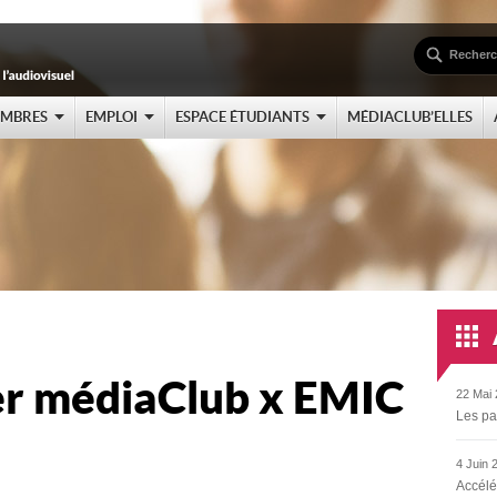
EMBRES
EMPLOI
ESPACE ÉTUDIANTS
MÉDIACLUB’ELLES
er médiaClub x EMIC
22 Mai 
Les pa
4 Juin 
Accélé