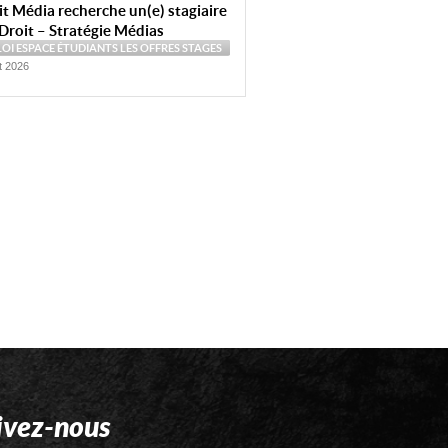
t Média recherche un(e) stagiaire
Droit – Stratégie Médias
LOI
ESPACE ÉTUDIANTS
LES OFFRES
STAGES
et 2026
ivez-nous