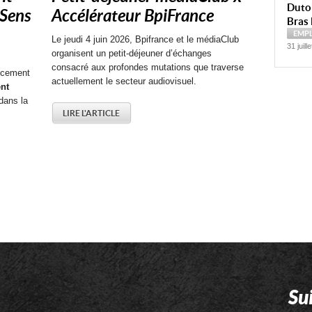
Dutoi
 Sens
Accélérateur BpiFrance
Bras 
EMP
Le jeudi 4 juin 2026, Bpifrance et le médiaClub
31 juill
organisent un petit-déjeuner d’échanges
consacré aux profondes mutations que traverse
ncement
actuellement le secteur audiovisuel.
nt
dans la
LIRE L'ARTICLE
Su