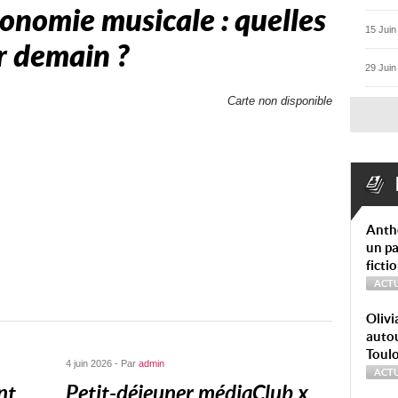
conomie musicale : quelles
15 Juin
r demain ?
29 Juin
Carte non disponible
Anth
un pa
ficti
ACTU
Olivi
autou
Toul
4 juin 2026 - Par
admin
ACTU
nt
Petit-déjeuner médiaClub x