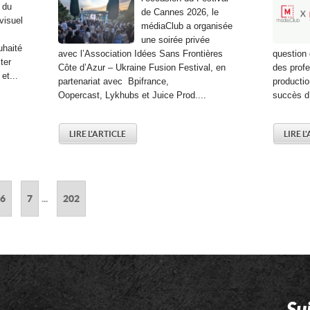
 du
de Cannes 2026, le
visuel
médiaClub a organisée
une soirée privée
uhaité
avec l’Association Idées Sans Frontières
question
iter
Côte d’Azur – Ukraine Fusion Festival, en
des profe
et...
partenariat avec Bpifrance,
productio
Oopercast, Lykhubs et Juice Prod....
succès d’
LIRE L'ARTICLE
LIRE L
6
7
...
202
Su