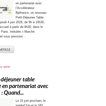
en partenariat avec
l’Accélérateur
Bpifrance, un nouveau
Petit-Déjeuner Table-
jeudi 4 juin 2026, de 9h à 10h30,
ccueil à partir de 8h30, dans le
 Paris. Intitulée « Marché
el sous pression...
'ARTICLE
Par
admin
-déjeuner table
 en partenariat avec
I : Quand...
Le 15 juin prochain, le
médiaClub et le SPI