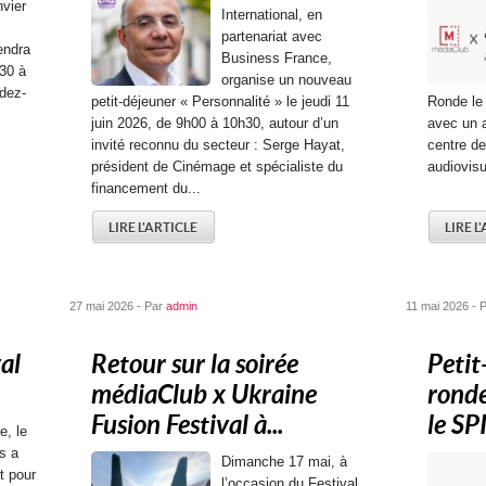
nvier
International, en
partenariat avec
iendra
Business France,
h30 à
organise un nouveau
dez-
petit-déjeuner « Personnalité » le jeudi 11
Ronde le 
juin 2026, de 9h00 à 10h30, autour d’un
avec un a
invité reconnu du secteur : Serge Hayat,
centre de
président de Cinémage et spécialiste du
audiovisu
financement du...
LIRE L'ARTICLE
LIRE L
27 mai 2026 - Par
admin
11 mai 2026 - 
al
Retour sur la soirée
Petit
médiaClub x Ukraine
ronde
Fusion Festival à...
le SP
e, le
s a
Dimanche 17 mai, à
t pour
l’occasion du Festival