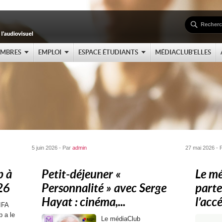
EMBRES
EMPLOI
ESPACE ÉTUDIANTS
MÉDIACLUB’ELLES
5 juin 2026 - Par
admin
27 mai 2026 - 
b à
Petit-déjeuner «
Le m
26
Personnalité » avec Serge
parte
Hayat : cinéma,...
l’accé
IFA
b a le
Le médiaClub