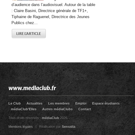
d’audience dans l’audiovisuel. Autour de la table
: Claire Basini, Directrice générale de TF1+,
Tiphaine de Raguenel, Directrice des Jeunes
Publics chez...
LIRE L'ARTICLE
www.mediaclub.fr
Le Club
Actualites
Les membres
Emploi
Espace étudiants
médiaClub’Elles
Autres médiaClubs
Contact
Tous droits réservés -
médiaClub
2026
Mentions légales
| Réalisation par
Sensidia