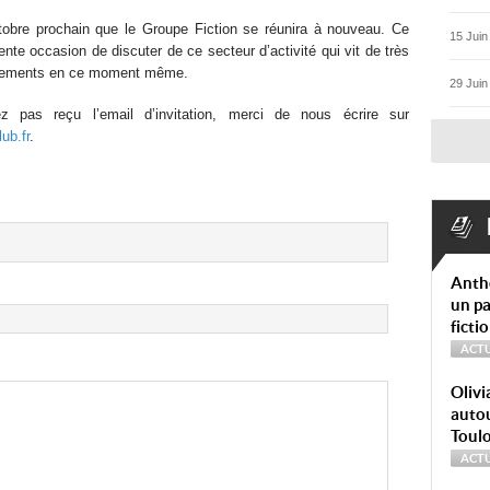
ctobre prochain que le Groupe Fiction se réunira à nouveau. Ce
15 Juin
ente occasion de discuter de ce secteur d’activité qui vit de très
ements en ce moment même.
29 Juin
z pas reçu l’email d’invitation, merci de nous écrire sur
ub.fr
.
Anth
un pa
ficti
ACTU
Olivi
autou
Toul
ACTU