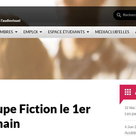
EMBRES
EMPLOI
ESPACE ÉTUDIANTS
MÉDIACLUB’ELLES
pe Fiction le 1er
22 Mai 
Les pa
hain
4 Juin 
Accélé