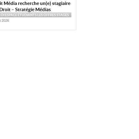
t Média recherche un(e) stagiaire
Droit – Stratégie Médias
LOI
ESPACE ÉTUDIANTS
LES OFFRES
STAGES
et 2026