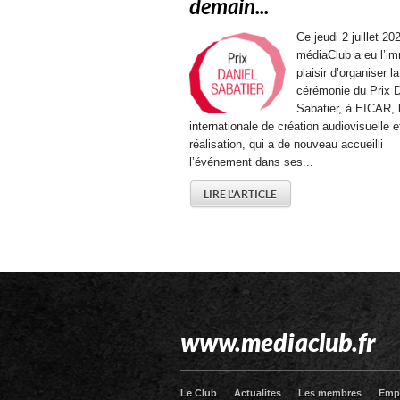
demain...
Ce jeudi 2 juillet 202
médiaClub a eu l’i
plaisir d’organiser la
cérémonie du Prix D
Sabatier, à EICAR, 
internationale de création audiovisuelle e
réalisation, qui a de nouveau accueilli
l’événement dans ses...
LIRE L'ARTICLE
www.mediaclub.fr
Le Club
Actualites
Les membres
Emp