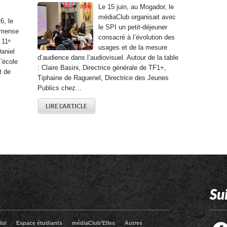
Le 15 juin, au Mogador, le
médiaClub organisait avec
6, le
le SPI un petit-déjeuner
mmense
consacré à l’évolution des
 11ᵉ
usages et de la mesure
aniel
d’audience dans l’audiovisuel. Autour de la table
l’école
: Claire Basini, Directrice générale de TF1+,
t de
Tiphaine de Raguenel, Directrice des Jeunes
Publics chez...
LIRE L'ARTICLE
Su
loi
Espace étudiants
médiaClub’Elles
Autres
Facebook
Twitter
RSS
LinkedIn