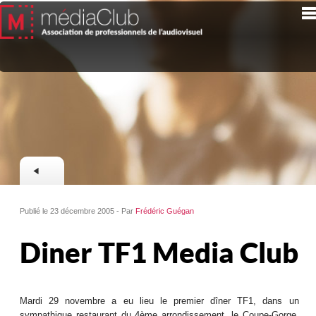
Publié le 23 décembre 2005 - Par
Frédéric Guégan
Diner TF1 Media Club
Mardi 29 novembre a eu lieu le premier dîner TF1, dans un
sympathique restaurant du 4ème arrondissement, le Coupe-Gorge.