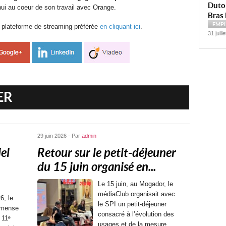
Dutoi
hui au coeur de son travail avec Orange.
Bras 
EMP
 plateforme de streaming préférée
en cliquant ici
.
31 juill
ER
29 juin 2026 - Par
admin
el
Retour sur le petit-déjeuner
du 15 juin organisé en...
Le 15 juin, au Mogador, le
médiaClub organisait avec
6, le
le SPI un petit-déjeuner
mmense
consacré à l’évolution des
 11ᵉ
usages et de la mesure