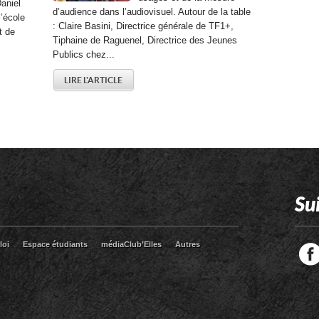
aniel
d’audience dans l’audiovisuel. Autour de la table
l’école
: Claire Basini, Directrice générale de TF1+,
t de
Tiphaine de Raguenel, Directrice des Jeunes
Publics chez...
LIRE L'ARTICLE
Su
loi
Espace étudiants
médiaClub’Elles
Autres
Facebook
Twitter
RSS
LinkedIn