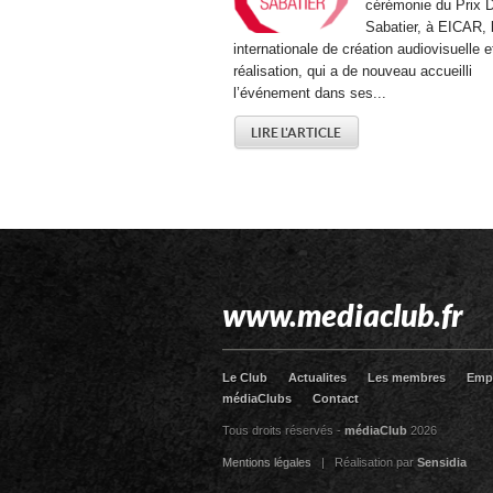
cérémonie du Prix D
Sabatier, à EICAR, 
internationale de création audiovisuelle e
réalisation, qui a de nouveau accueilli
l’événement dans ses...
LIRE L'ARTICLE
www.mediaclub.fr
Le Club
Actualites
Les membres
Emp
médiaClubs
Contact
Tous droits réservés -
médiaClub
2026
Mentions légales
| Réalisation par
Sensidia