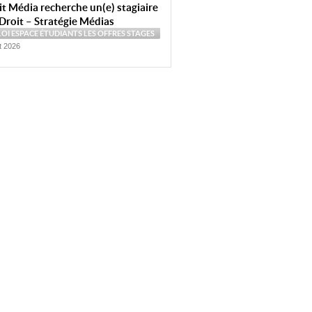
t Média recherche un(e) stagiaire
Droit – Stratégie Médias
LOI
ESPACE ÉTUDIANTS
LES OFFRES
STAGES
et 2026