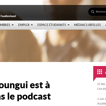
EMBRES
EMPLOI
ESPACE ÉTUDIANTS
MÉDIACLUB’ELLES
oungui est à
22 Mai 
Les pa
s le podcast
4 Juin 
Accélé