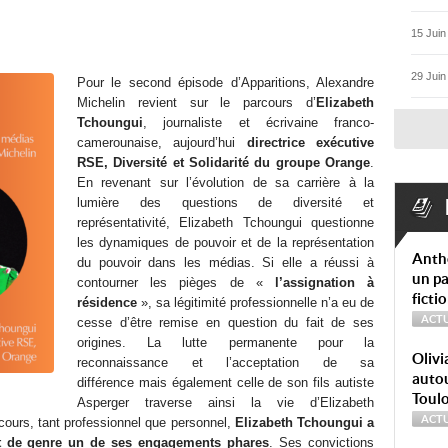
15 Juin
29 Juin
Pour le second épisode d’Apparitions, Alexandre
Michelin revient sur le parcours d’
Elizabeth
Tchoungui
, journaliste et écrivaine franco-
camerounaise, aujourd’hui
directrice exécutive
RSE, Diversité et Solidarité du groupe Orange
.
En revenant sur l’évolution de sa carrière à la
lumière des questions de diversité et
représentativité, Elizabeth Tchoungui questionne
les dynamiques de pouvoir et de la représentation
Anth
du pouvoir dans les médias. Si elle a réussi à
un pa
contourner les pièges de «
l’assignation à
ficti
résidence
», sa légitimité professionnelle n’a eu de
ACTU
cesse d’être remise en question du fait de ses
origines. La lutte permanente pour la
Olivi
reconnaissance et l’acceptation de sa
autou
différence mais également celle de son fils autiste
Toul
Asperger traverse ainsi la vie d’Elizabeth
ACTU
cours, tant professionnel que personnel,
Elizabeth Tchoungui a
e et de genre un de ses engagements phares
. Ses convictions