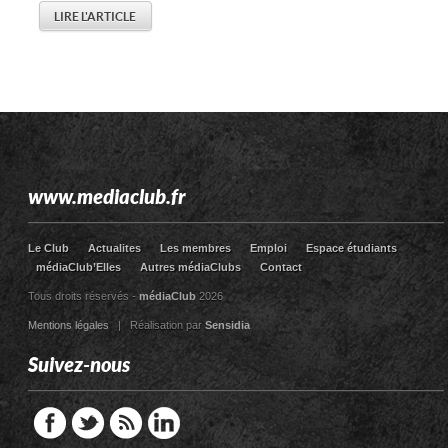
LIRE L'ARTICLE
www.mediaclub.fr
Le Club
Actualites
Les membres
Emploi
Espace étudiants
médiaClub’Elles
Autres médiaClubs
Contact
Tous droits réservés -
médiaClub
2026
Mentions légales
| Réalisation par
Sensidia
Suivez-nous