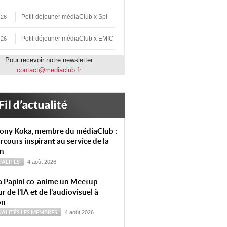
Petit-déjeuner médiaClub x Spi
 26
Petit-déjeuner médiaClub x EMIC
 26
Pour recevoir notre newsletter
contact@mediaclub.fr
ony Koka, membre du médiaClub :
rcours inspirant au service de la
on
ALITÉS
4 août 2026
a Papini co-anime un Meetup
r de l’IA et de l’audiovisuel à
on
ALITÉS
LES MEMBRES
4 août 2026