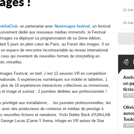
ages !
15 Juin
29 Juin
édiaClub
, en partenariat avec
Newimages festival
, un festival
usivement dédié aux nouveaux médias immersifs, le Festival
mages va déployer sa programmation de sa 2ème édition,
ant 5 jours en plein cœur de Paris, au Forum des images. Il se
 un espace de rencontre incontournable au niveau international
 ceux qui inventent de nouvelles formes de storytelling en
ités virtuelles.
mages Festival, en bref, c’est 12 oeuvres VR en compétition
Anth
rnationale, 5 expériences numériques sur mobile et tablettes, 1
un pa
, plus de 10 expériences interactives collectives ou immersives,
ficti
et image et surtout : 2 journées dédiées aux professionnels !
ACTU
privilégié aux installations,… les journées professionnelles, les
Olivi
s avec des producteurs de contenus et médias de prestige à
autou
 nouvelles fictions et narrations. Vicki Dobbs Beck d’ILMxLAB
Toul
e George Lucas (Carne Y Arena, trilogie en VR autour de Star
ACTU