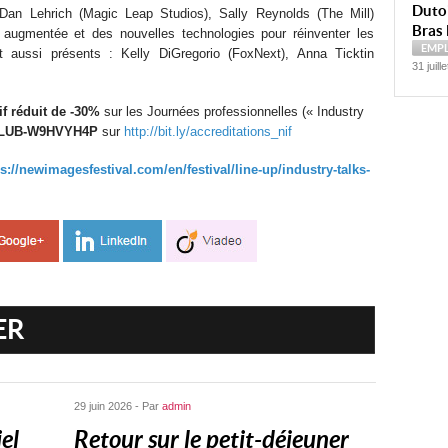
Dutoi
an Lehrich (Magic Leap Studios), Sally Reynolds (The Mill)
Bras 
ité augmentée et des nouvelles technologies pour réinventer les
EMP
nt aussi présents : Kelly DiGregorio (FoxNext), Anna Ticktin
31 juill
rif réduit de -30%
sur les Journées professionnelles (« Industry
LUB-W9HVYH4P
sur
http://bit.ly/accreditations_nif
ps://newimagesfestival.com/en/festival/line-up/industry-talks-
ER
29 juin 2026 - Par
admin
el
Retour sur le petit-déjeuner