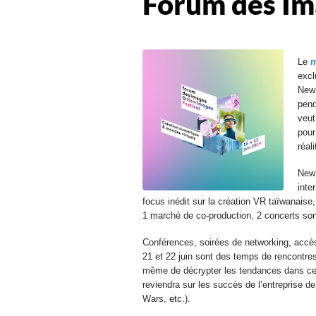
Forum des Im
Le
m
excl
NewI
pend
veut
pour
réal
NewI
inte
focus inédit sur la création VR taïwanaise
1 marché de co-production, 2 concerts son 
Conférences, soirées de networking, accès 
21 et 22 juin sont des temps de rencontre
même de décrypter les tendances dans ces
reviendra sur les succès de l’entreprise d
Wars, etc.).