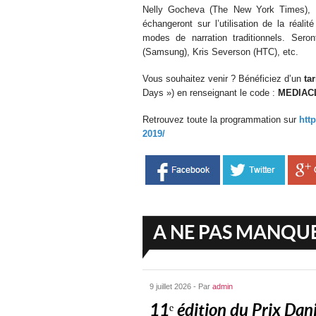
Nelly Gocheva (The New York Times), D
échangeront sur l’utilisation de la réal
modes de narration traditionnels. Sero
(Samsung), Kris Severson (HTC), etc.
Vous souhaitez venir ? Bénéficiez d’un
ta
Days ») en renseignant le code :
MEDIAC
Retrouvez toute la programmation sur
htt
2019/
A NE PAS MANQU
9 juillet 2026 - Par
admin
11ᵉ édition du Prix Dani