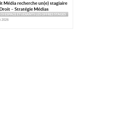
t Média recherche un(e) stagiaire
Droit – Stratégie Médias
LOI
ESPACE ÉTUDIANTS
LES OFFRES
STAGES
et 2026