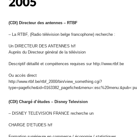
2005
(CDI) Directeur des antennes – RTBF
– La RTBF, (Radio télévision belge francophone) recherche :
Un DIRECTEUR DES ANTENNES h/f
Auprès du Directeur général de la télévision
Descriptif détaillé et compétences requises sur http://www.rtbf.be
Ou accès direct
http://www.rtbf.be/rtbf_2000/bin/view_something.cgi?
type=pagefiche&id=0163382_pagefiche&menu=:esc%20menu:&pub=:pu
(CDI) Chargé d’études – Disney Television
– DISNEY TELEVISION FRANCE recherche un
CHARGE D’ETUDES h/f
Formation supérieure en commerce / économie / statistiques.