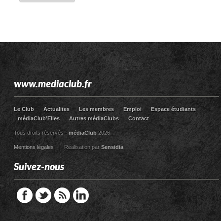
www.mediaclub.fr
Le Club
Actualites
Les membres
Emploi
Espace étudiants
médiaClub’Elles
Autres médiaClubs
Contact
Tous droits réservés -
médiaClub
2026
Mentions légales
| Réalisation par
Sensidia
Suivez-nous