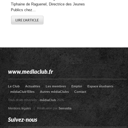
Tiphaine de Raguenel, Directrice des Jeunes
Publics chez...
LIRE L'ARTICLE
www.mediaclub.fr
Le Club
Actualites
Les membres
Emploi
Espace étudiants
médiaClub’Elles
Autres médiaClubs
Contact
Tous droits réservés -
médiaClub
2026
Mentions légales
| Réalisation par
Sensidia
Suivez-nous