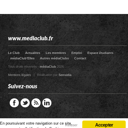
www.mediaclub.fr
Le Club
Actualites
Les membres
Emploi
Espace étudiants
médiaClub’Elles
Autres médiaClubs
Contact
Tous droits réservés -
médiaClub
2026
Mentions légales
| Réalisation par
Sensidia
Suivez-nous
En poursuivant votre navigation sur ce site,
En poursuivant votre navigation sur ce site,
Accepter
Accepter
Refuser
Refuser